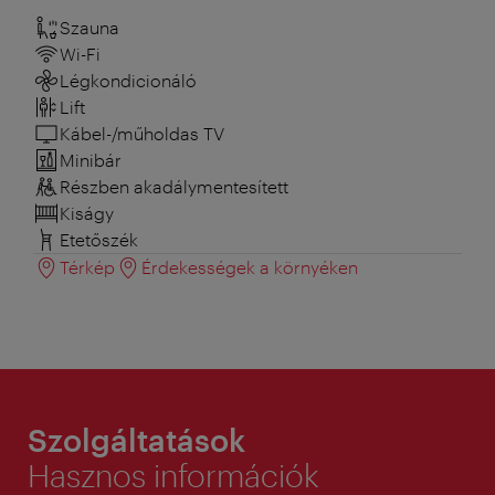
Szauna
Wi-Fi
Légkondicionáló
Lift
Kábel-/műholdas TV
Minibár
Részben akadálymentesített
Kiságy
Etetőszék
Térkép
Érdekességek a környéken
Szolgáltatások
Hasznos információk