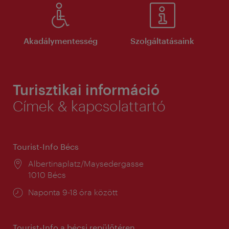
Akadálymentesség
Szolgáltatásaink
Turisztikai információ
Címek & kapcsolattartó
Tourist-Info Bécs
Helyszín:
Albertinaplatz/Maysedergasse
1010 Bécs
Nyitva
Naponta 9-18 óra között
tartás:
Tourist-Info a bécsi repülőtéren