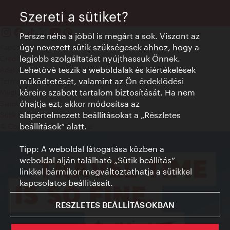
Szereti a sütiket?
Persze néha a jóból is megárt a sok. Viszont az
úgy nevezett sütik szükségesek ahhoz, hogy a
Kapcsolat
legjobb szolgáltatást nyújthassuk Önnek.
Credits
Lehetővé teszik a weboldalak és kiértékelések
Adatvédelmi nyilatkozat
működtetését, valamint az Ön érdeklődési
Terms of Use
köreire szabott tartalom biztosítását. Ha nem
Megközelíthetőség
óhajtja ezt, akkor módosítsa az
Sajtókapcsolat
alapértelmezett beállításokat a „Részletes
Sütik beállítása
beállítások“ alatt.
© Copyright WienTourismus
Tipp: A weboldal látogatása közben a
weboldal alján található „Sütik beállítás”
linkkel bármikor megváltoztathatja a sütikkel
kapcsolatos beállításait.
RESZLETES BEÁLLÍTÁSOKBAN