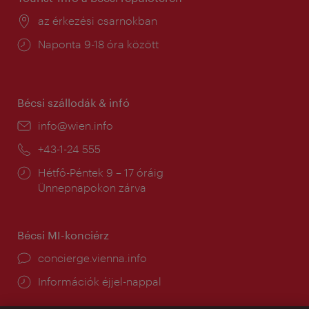
Helyszín:
az érkezési csarnokban
Nyitva
Naponta 9-18 óra között
tartás:
Bécsi szállodák & infó
E-
info@wien.info
mail:
Telefon:
+43-1-24 555
Nyitva
Hétfő-Péntek 9 – 17 óráig
tartás:
Ünnepnapokon zárva
Bécsi MI-konciérz
concierge.vienna.info
Információk éjjel-nappal