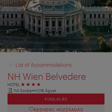
vissza
List of Accommodations
a:
NH Wien Belvedere
HOTEL
4 csillag
114 Szoba
216 Ágyak
FOGLALÁS
KEDVENC HOZZÁADÁS