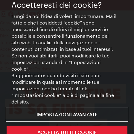
Accetteresti dei cookie?
Lungi da noi l’idea di volerti importunare. Ma il
fatto è che i cosiddetti “cookie” sono
Contatti
necessari al fine di offrirvi il miglior servizio
Colophon
possibile e consentire il funzionamento del
Dichiarazione sulla protezione dei dati
sito web, le analisi della navigazione e i
Terms of Use
contenuti ottimizzati in base ai tuoi interessi.
Accessibilità
Se non vuoi abilitarli, puoi modificare le tue
Contatto stampa
impostazioni standard in “Impostazioni
Impostazioni cookie
cookie”.
© Copyright WienTourismus
Suggerimento: quando visiti il sito puoi
modificare in qualsiasi momento le tue
impostazioni cookie tramite il link
“Impostazioni cookie” a piè di pagina alla fine
del sito.
IMPOSTAZIONI AVANZATE
ACCETTA TUTTI I COOKIE