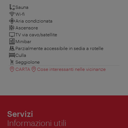
Sauna
Wi-fi
Aria condizionata
Ascensore
TV via cavo/satellite
Minibar
Parzialmente accessibile in sedia a rotelle
Culla
Seggiolone
CARTA
Cose interessanti nelle vicinanze
Servizi
Informazioni utili