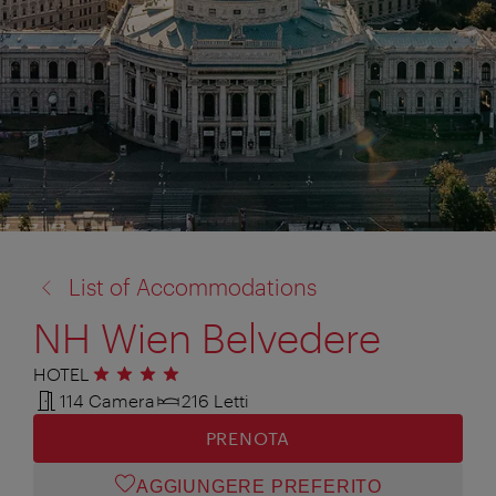
torna
List of Accommodations
a:
NH Wien Belvedere
HOTEL
4 stelle
114 Camera
216 Letti
PRENOTA
AGGIUNGERE PREFERITO