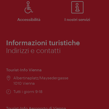
Accessibilità
I nostri servizi
Informazioni turistiche
Indirizzi e contatti
Tourist-Info Vienna
Posizione:
Albertinaplatz/Maysedergasse
1010 Vienna
Orari
Tutti i giorni 9-18
di
apertura:
Tourist-Info Aeroporto di Vienna