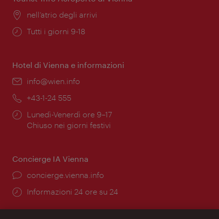
Posizione:
nell’atrio degli arrivi
Orari
Tutti i giorni 9-18
di
apertura:
Hotel di Vienna e informazioni
Email:
info@wien.info
Telefono:
+43-1-24 555
Orari
Lunedì-Venerdì ore 9–17
di
Chiuso nei giorni festivi
apertura:
Concierge IA Vienna
Ort:
concierge.vienna.info
Öffnungszeiten:
Informazioni 24 ore su 24