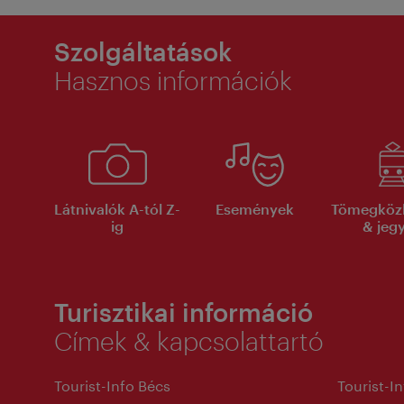
Szolgáltatások
Hasznos információk
Látnivalók A-tól Z-
Események
Tömegköz
ig
& jeg
Turisztikai információ
Címek & kapcsolattartó
Tourist-Info Bécs
Tourist-I