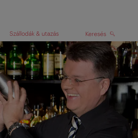
Szállodák & utazás
Keresés
KERESÉS
rképen