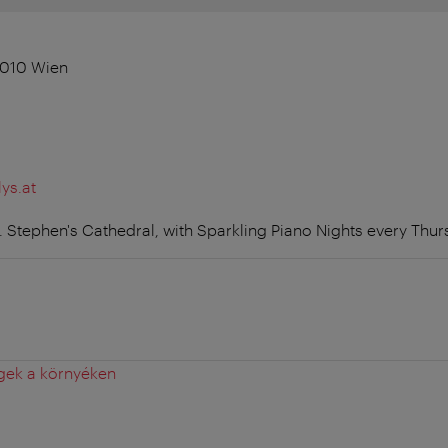
1010 Wien
ys.at
t. Stephen's Cathedral, with Sparkling Piano Nights every Thur
gek a környéken