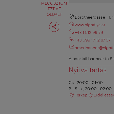
MEGOSZTOM
EZT AZ
OLDALT
Dorotheergasse 14, 
Oldal
www.nightflys.at
megosztása
+43 1 512 99 79
+43 699 17 12 87 67
americanbar@nightfl
A cocktail bar near to S
Nyitva tartás
Cs., 20:00 - 01:00
P. - Szo., 20:00 - 02:00
Térkép
Érdekessé