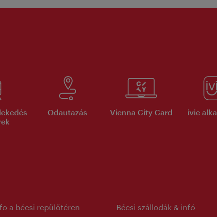
lekedés
Odautazás
Vienna City Card
ivie al
yek
nfo a bécsi repülőtéren
Bécsi szállodák & infó