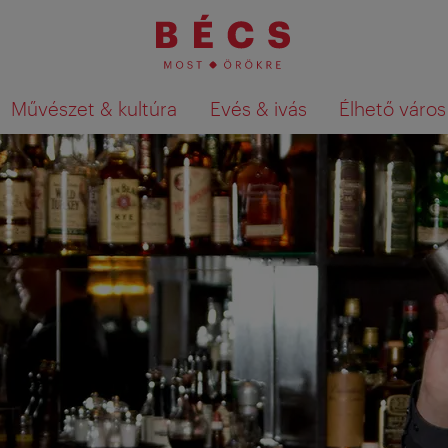
Művészet & kultúra
Evés & ivás
Élhető város
Keresési találatok megjelenítése a té