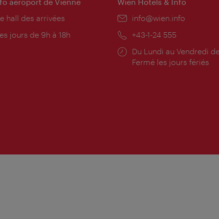
nfo aéroport de Vienne
Wien Hotels & Info
e hall des arrivées
E-
info@wien.info
mail:
res
es jours de 9h à 18h
Téléphone:
+43-1-24 555
rture:
Horaires
Du Lundi au Vendredi de
d'ouverture:
Fermé les jours fériés