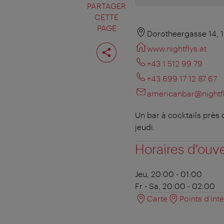
PARTAGER
CETTE
PAGE
Dorotheergasse 14, 
Partager
www.nightflys.at
cette
page
+43 1 512 99 79
+43 699 17 12 87 67
americanbar@nightfl
Un bar à cocktails près 
jeudi.
Horaires d'ouv
Jeu, 20:00 - 01:00
Fr - Sa, 20:00 - 02:00
Carte
Points d'int