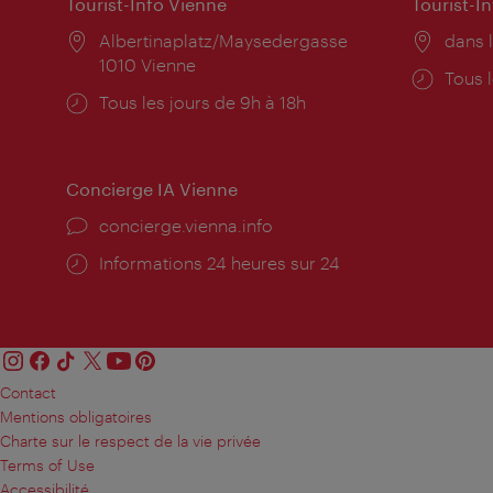
Tourist-Info Vienne
Tourist-I
Lieu:
Albertinaplatz/Maysedergasse
Lieu:
dans l
1010 Vienne
Horai
Tous l
Horaires
Tous les jours de 9h à 18h
d'ouve
d'ouverture:
Concierge IA Vienne
Ort:
concierge.vienna.info
Öffnungszeiten:
Informations 24 heures sur 24
Contact
Mentions obligatoires
Charte sur le respect de la vie privée
Terms of Use
Accessibilité