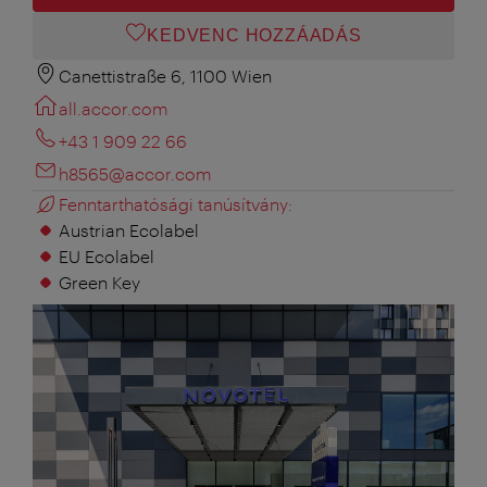
KEDVENC HOZZÁADÁS
Canettistraße 6, 1100 Wien
all.accor.com
+43 1 909 22 66
h8565@accor.com
Fenntarthatósági tanúsítvány:
Austrian Ecolabel
EU Ecolabel
Green Key