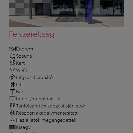
Felszereltség
Étterem
Szauna
Kert
Wi-Fi
Légkondicionáló
Lift
Bár
Kábel-/műholdas TV
Tanfolyami és képzési ajánlatok
Részben akadálymentesített
Háziállatok megengedettek
Kiságy