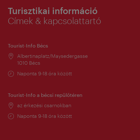
Turisztikai információ
Címek & kapcsolattartó
Tourist-Info Bécs
Helyszín:
Albertinaplatz/Maysedergasse
1010 Bécs
Nyitva
Naponta 9-18 óra között
tartás:
Tourist-Info a bécsi repülőtéren
Helyszín:
az érkezési csarnokban
Nyitva
Naponta 9-18 óra között
tartás: