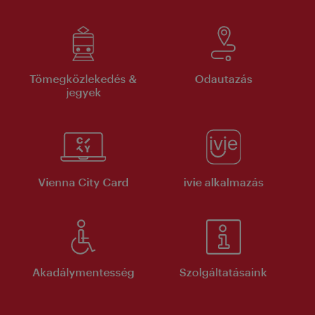
Tömegközlekedés &
Odautazás
jegyek
Vienna City Card
ivie alkalmazás
Akadálymentesség
Szolgáltatásaink