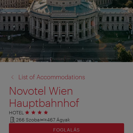
vissza
List of Accommodations
a:
Novotel Wien
Hauptbahnhof
HOTEL
4 csillag
266 Szoba
467 Ágyak
FOGLALÁS