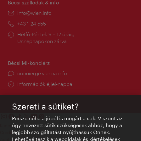
Bécsi szállodák & infó
E-
info@wien.info
mail:
Telefon:
+43-1-24 555
Nyitva
Hétfő-Péntek 9 – 17 óráig
tartás:
Ünnepnapokon zárva
Bécsi MI-konciérz
concierge.vienna.info
Információk éjjel-nappal
Szereti a sütiket?
Persze néha a jóból is megárt a sok. Viszont az
úgy nevezett sütik szükségesek ahhoz, hogy a
Kapcsolat
legjobb szolgáltatást nyújthassuk Önnek.
Credits
Lehetővé teszik a weboldalak és kiértékelések
Adatvédelmi nyilatkozat