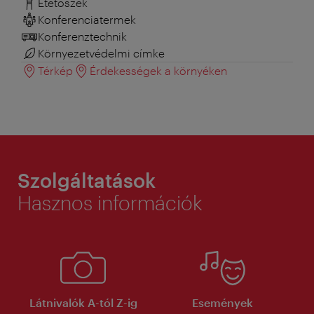
Etetőszék
Konferenciatermek
Konferenztechnik
Környezetvédelmi címke
Térkép
Érdekességek a környéken
Szolgáltatások
Hasznos információk
Látnivalók A-tól Z-ig
Események