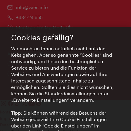
Email:
info@wien.info
Telefon:
+43-1-24 555
Öffnungszeiten:
Montag - Freitag 9 – 17 Uhr
Feiertags geschlossen
Cookies gefällig?
Wir möchten Ihnen natürlich nicht auf den
AI Concierge Wien
Keks gehen. Aber so genannte “Cookies” sind
notwendig, um Ihnen den bestmöglichen
Ort:
concierge.wien.info
Service zu bieten und die Funktion der
Öffnungszeiten:
Informationen rund um die Uhr
Websites und Auswertungen sowie auf Ihre
Interessen zugeschnittene Inhalte zu
ermöglichen. Sollten Sie dies nicht wünschen,
können Sie die Standardeinstellungen unter
„Erweiterte Einstellungen“ verändern.
Kontakt
Tipp: Sie können während des Besuchs der
Impressum
Website jederzeit Ihre Cookie Einstellungen
Datenschutz
über den Link “Cookie Einstellungen” im