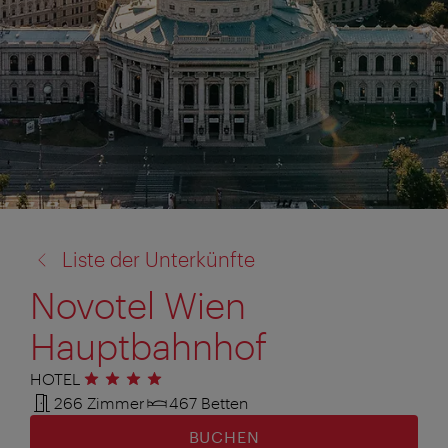
Zurück
Liste der Unterkünfte
zu:
Novotel Wien
Hauptbahnhof
HOTEL
4 Sterne
266 Zimmer
467 Betten
BUCHEN