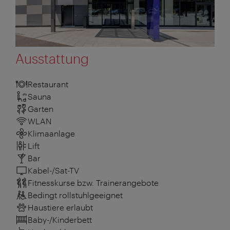
Ausstattung
Restaurant
Sauna
Garten
WLAN
Klimaanlage
Lift
Bar
Kabel-/Sat-TV
Fitnesskurse bzw. Trainerangebote
Bedingt rollstuhlgeeignet
Haustiere erlaubt
Baby-/Kinderbett