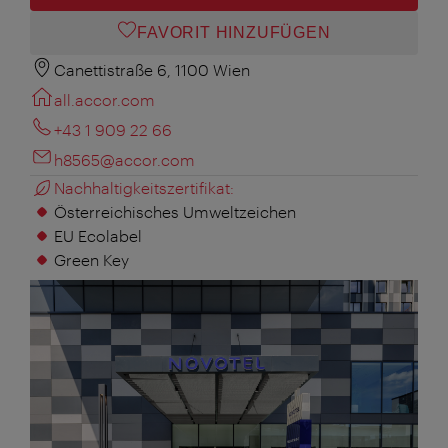
FAVORIT HINZUFÜGEN
Canettistraße 6, 1100 Wien
all.accor.com
+43 1 909 22 66
h8565@accor.com
Nachhaltigkeitszertifikat:
Österreichisches Umweltzeichen
EU Ecolabel
Green Key