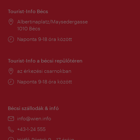
Tourist-Info Bécs
Helyszín:
Albertinaplatz/Maysedergasse
1010 Bécs
Nyitva
Naponta 9-18 óra között
tartás:
Tourist-Info a bécsi repülőtéren
Helyszín:
az érkezési csarnokban
Nyitva
Naponta 9-18 óra között
tartás:
Bécsi szállodák & infó
E-
info@wien.info
mail:
Telefon:
+43-1-24 555
Nyitva
Hétfő-Péntek 9 – 17 óráig