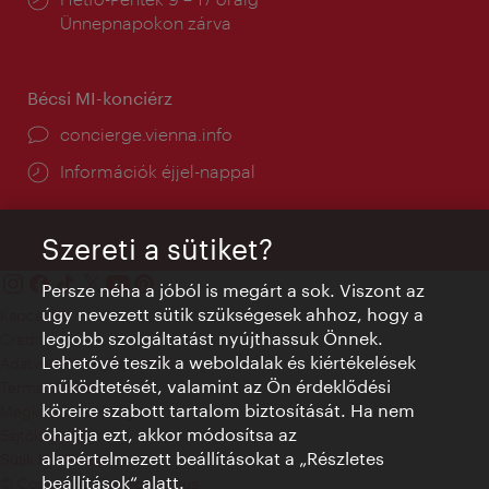
tartás:
Ünnepnapokon zárva
Bécsi MI-konciérz
concierge.vienna.info
Információk éjjel-nappal
Szereti a sütiket?
Persze néha a jóból is megárt a sok. Viszont az
úgy nevezett sütik szükségesek ahhoz, hogy a
Kapcsolat
legjobb szolgáltatást nyújthassuk Önnek.
Credits
Lehetővé teszik a weboldalak és kiértékelések
Adatvédelmi nyilatkozat
működtetését, valamint az Ön érdeklődési
Terms of Use
köreire szabott tartalom biztosítását. Ha nem
Megközelíthetőség
óhajtja ezt, akkor módosítsa az
Sajtókapcsolat
alapértelmezett beállításokat a „Részletes
Sütik beállítása
beállítások“ alatt.
© Copyright WienTourismus