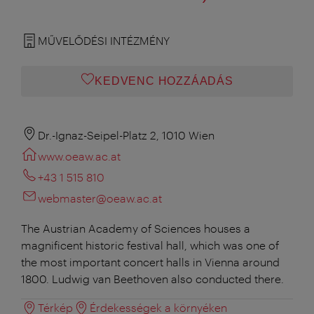
MŰVELŐDÉSI INTÉZMÉNY
KEDVENC HOZZÁADÁS
Dr.-Ignaz-Seipel-Platz 2, 1010 Wien
www.oeaw.ac.at
+43 1 515 810
webmaster@oeaw.ac.at
The Austrian Academy of Sciences houses a
magnificent historic festival hall, which was one of
the most important concert halls in Vienna around
1800. Ludwig van Beethoven also conducted there.
Térkép
Érdekességek a környéken