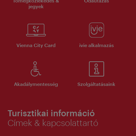
Tömegközlekedés &
Odautazás
jegyek
Vienna City Card
ivie alkalmazás
Akadálymentesség
Szolgáltatásaink
Turisztikai információ
Címek & kapcsolattartó