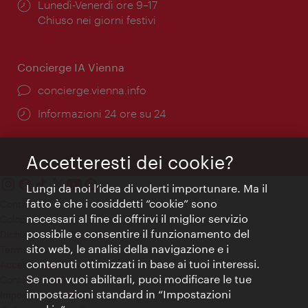
Orari
Lunedì-Venerdì ore 9–17
di
Chiuso nei giorni festivi
apertura:
Concierge IA Vienna
Ort:
concierge.vienna.info
Öffnungszeiten:
Informazioni 24 ore su 24
Accetteresti dei cookie?
Lungi da noi l’idea di volerti importunare. Ma il
fatto è che i cosiddetti “cookie” sono
Contatti
necessari al fine di offrirvi il miglior servizio
Colophon
possibile e consentire il funzionamento del
Dichiarazione sulla protezione dei dati
sito web, le analisi della navigazione e i
Terms of Use
contenuti ottimizzati in base ai tuoi interessi.
Accessibilità
Se non vuoi abilitarli, puoi modificare le tue
Contatto stampa
impostazioni standard in “Impostazioni
Impostazioni cookie