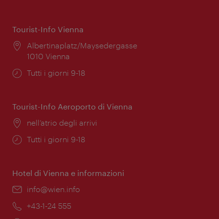
Tourist-Info Vienna
Posizione:
Albertinaplatz/Maysedergasse
1010 Vienna
Orari
Tutti i giorni 9-18
di
apertura:
Tourist-Info Aeroporto di Vienna
Posizione:
nell’atrio degli arrivi
Orari
Tutti i giorni 9-18
di
apertura:
Hotel di Vienna e informazioni
Email:
info@wien.info
Telefono:
+43-1-24 555