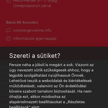
Nyitva
Hétfő-Péntek 9 – 17 óráig
tartás:
Ünnepnapokon zárva
Bécsi MI-konciérz
concierge.vienna.info
Információk éjjel-nappal
Szereti a sütiket?
Persze néha a jóból is megárt a sok. Viszont az
úgy nevezett sütik szükségesek ahhoz, hogy a
Kapcsolat
legjobb szolgáltatást nyújthassuk Önnek.
Credits
Lehetővé teszik a weboldalak és kiértékelések
Adatvédelmi nyilatkozat
működtetését, valamint az Ön érdeklődési
Terms of Use
köreire szabott tartalom biztosítását. Ha nem
Megközelíthetőség
óhajtja ezt, akkor módosítsa az
Sajtókapcsolat
alapértelmezett beállításokat a „Részletes
Sütik beállítása
beállítások“ alatt.
© Copyright WienTourismus