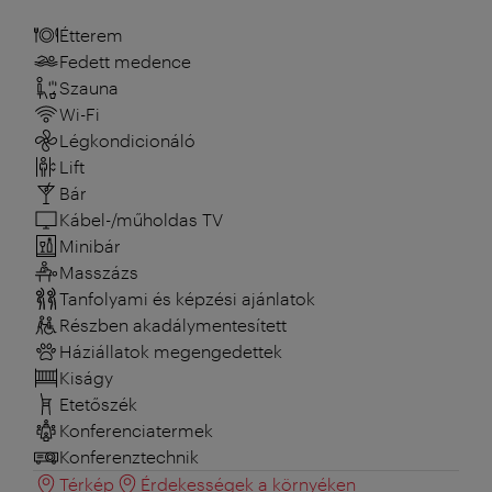
Étterem
Fedett medence
Szauna
Wi-Fi
Légkondicionáló
Lift
Bár
Kábel-/műholdas TV
Minibár
Masszázs
Tanfolyami és képzési ajánlatok
Részben akadálymentesített
Háziállatok megengedettek
Kiságy
Etetőszék
Konferenciatermek
Konferenztechnik
Térkép
Érdekességek a környéken