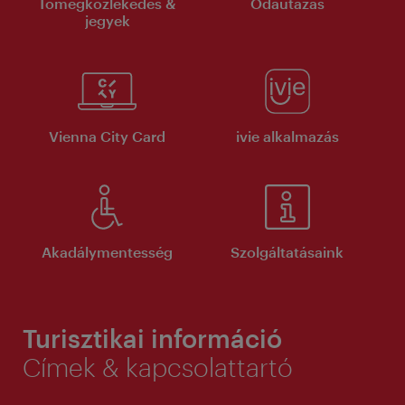
Tömegközlekedés &
Odautazás
jegyek
Vienna City Card
ivie alkalmazás
Akadálymentesség
Szolgáltatásaink
Turisztikai információ
Címek & kapcsolattartó