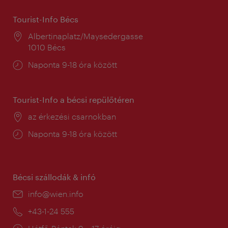
Tourist-Info Bécs
Helyszín:
Albertinaplatz/Maysedergasse
1010 Bécs
Nyitva
Naponta 9-18 óra között
tartás:
Tourist-Info a bécsi repülőtéren
Helyszín:
az érkezési csarnokban
Nyitva
Naponta 9-18 óra között
tartás:
Bécsi szállodák & infó
E-
info@wien.info
mail:
Telefon:
+43-1-24 555