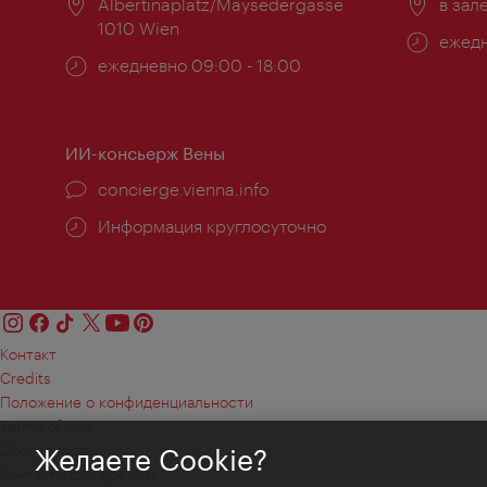
Расположение:
Albertinaplatz/Maysedergasse
Распо
в зал
1010 Wien
Часы
ежедн
Часы
ежедневно 09:00 - 18:00
работ
работы:
ИИ-консьерж Вены
concierge.vienna.info
Информация круглосуточно
Контакт
Credits
Положение о конфиденциальности
Terms of Use
Доступность
Желаете Cookie?
Контакты для прессы