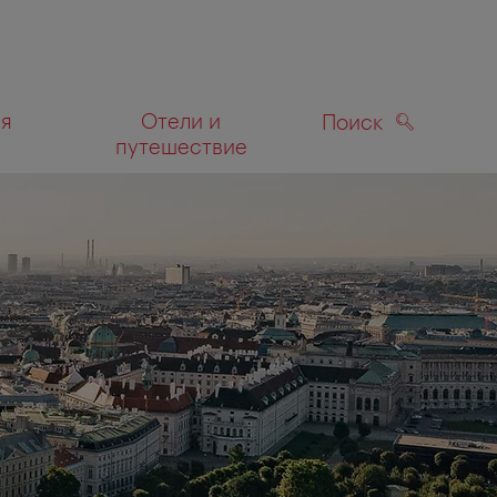
ля
Отели и
Поиск
путешествие
ПОИСК
а карте