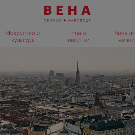
Искусство и
Еда и
Вена д
культура
напитки
жизни
Показать результаты поиска н