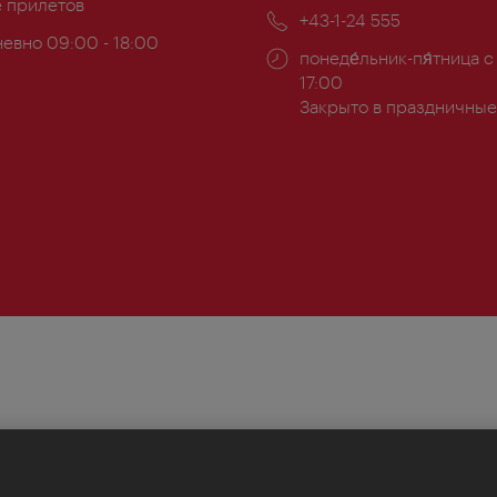
ложение:
е прилетов
почта:
Телефон:
+43-1-24 555
евно 09:00 - 18:00
Часы
понеде́льник-пя́тница с
ы:
работы:
17:00
Закрыто в праздничные