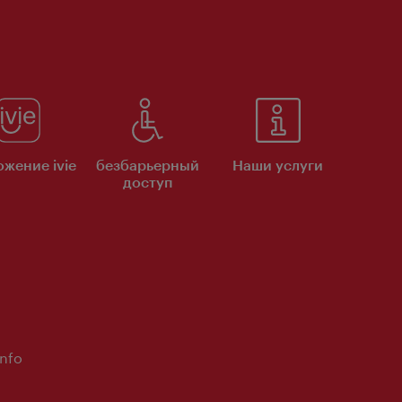
жение ivie
безбарьерный
Наши услуги
доступ
Info