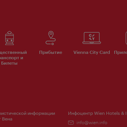
щественный
Прибытие
Vienna City Card
Прило
ранспорт и
Билеты
ристической информации
Инфоцентр Wien Hotels & 
 Вена
Эл.
info@wien.info