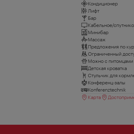
Кондиционер
Лифт
Бар
Кабельное/спутнико
Минибар
Массаж
Предложения по кур
Ограниченный досту
Можно с питомцами
Детская кроватка
Стульчик для кормл
Конференц-залы
Konferenztechnik
Карта
Достоприме