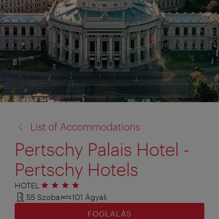
vissza
List of Accommodations
a:
Pertschy Palais Hotel -
Pertschy Hotels
HOTEL
4 csillag
55 Szoba
101 Ágyak
FOGLALÁS