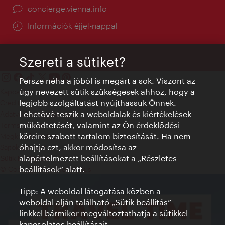
concierge.vienna.info
Információk éjjel-nappal
Szereti a sütiket?
Persze néha a jóból is megárt a sok. Viszont az
úgy nevezett sütik szükségesek ahhoz, hogy a
Kapcsolat
legjobb szolgáltatást nyújthassuk Önnek.
Credits
Lehetővé teszik a weboldalak és kiértékelések
Adatvédelmi nyilatkozat
működtetését, valamint az Ön érdeklődési
Terms of Use
köreire szabott tartalom biztosítását. Ha nem
Megközelíthetőség
óhajtja ezt, akkor módosítsa az
Sajtókapcsolat
alapértelmezett beállításokat a „Részletes
Sütik beállítása
beállítások“ alatt.
© Copyright WienTourismus
Tipp: A weboldal látogatása közben a
weboldal alján található „Sütik beállítás”
linkkel bármikor megváltoztathatja a sütikkel
kapcsolatos beállításait.