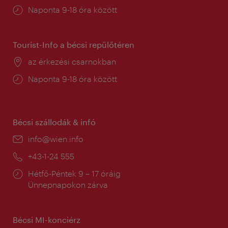
Nyitva
Naponta 9-18 óra között
tartás:
Tourist-Info a bécsi repülőtéren
Helyszín:
az érkezési csarnokban
Nyitva
Naponta 9-18 óra között
tartás:
Bécsi szállodák & infó
E-
info@wien.info
mail:
Telefon:
+43-1-24 555
Nyitva
Hétfő-Péntek 9 – 17 óráig
tartás:
Ünnepnapokon zárva
Bécsi MI-konciérz