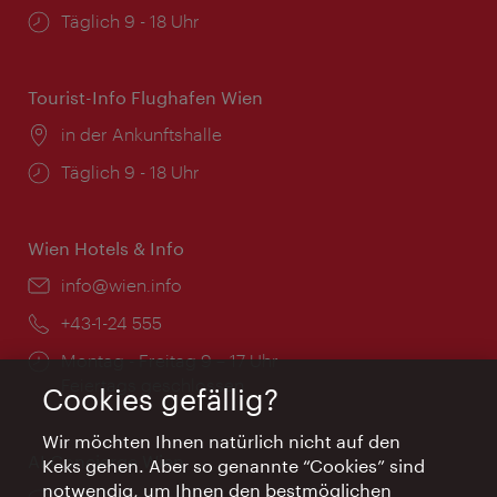
Öffnungszeiten:
Täglich 9 - 18 Uhr
Tourist-Info Flughafen Wien
Ort:
in der Ankunftshalle
Öffnungszeiten:
Täglich 9 - 18 Uhr
Wien Hotels & Info
Email:
info@wien.info
Telefon:
+43-1-24 555
Öffnungszeiten:
Montag - Freitag 9 – 17 Uhr
Feiertags geschlossen
Cookies gefällig?
Wir möchten Ihnen natürlich nicht auf den
AI Concierge Wien
Keks gehen. Aber so genannte “Cookies” sind
notwendig, um Ihnen den bestmöglichen