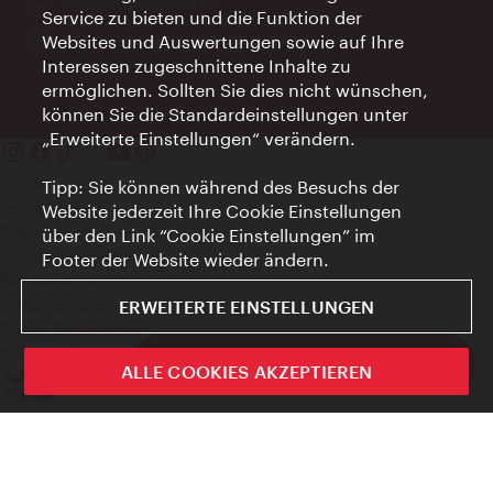
Ort:
concierge.wien.info
Service zu bieten und die Funktion der
Öffnungszeiten:
Informationen rund um die Uhr
Websites und Auswertungen sowie auf Ihre
Interessen zugeschnittene Inhalte zu
ermöglichen. Sollten Sie dies nicht wünschen,
können Sie die Standardeinstellungen unter
„Erweiterte Einstellungen“ verändern.
Kontakt
Tipp: Sie können während des Besuchs der
Impressum
Website jederzeit Ihre Cookie Einstellungen
Datenschutz
über den Link “Cookie Einstellungen” im
Nutzungsbedingungen
Footer der Website wieder ändern.
Barrierefreiheit
Presse-Kontakt
ERWEITERTE EINSTELLUNGEN
Cookie Einstellungen
© Copyright WienTourismus
ivie - Die offizielle City Guide App
ALLE COOKIES AKZEPTIEREN
Schlie