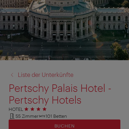
Zurück
Liste der Unterkünfte
zu:
Pertschy Palais Hotel -
Pertschy Hotels
HOTEL
4 Sterne
55 Zimmer
101 Betten
BUCHEN