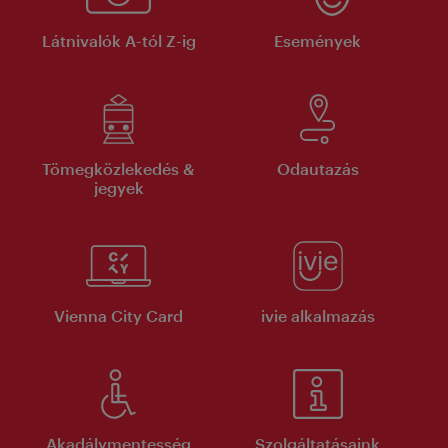
Látnivalók A-tól Z-ig
Események
Tömegközlekedés &
Odautazás
jegyek
Vienna City Card
ivie alkalmazás
Akadálymentesség
Szolgáltatásaink