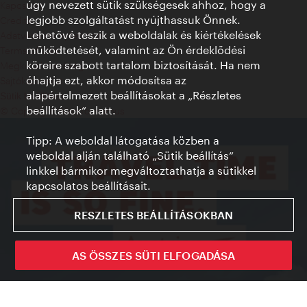
úgy nevezett sütik szükségesek ahhoz, hogy a
Kapcsolat
legjobb szolgáltatást nyújthassuk Önnek.
Credits
Lehetővé teszik a weboldalak és kiértékelések
Adatvédelmi nyilatkozat
működtetését, valamint az Ön érdeklődési
Terms of Use
köreire szabott tartalom biztosítását. Ha nem
Megközelíthetőség
óhajtja ezt, akkor módosítsa az
Sajtókapcsolat
alapértelmezett beállításokat a „Részletes
Sütik beállítása
beállítások“ alatt.
© Copyright WienTourismus
Tipp: A weboldal látogatása közben a
weboldal alján található „Sütik beállítás”
linkkel bármikor megváltoztathatja a sütikkel
kapcsolatos beállításait.
RESZLETES BEÁLLÍTÁSOKBAN
AS ÖSSZES SÜTI ELFOGADÁSA