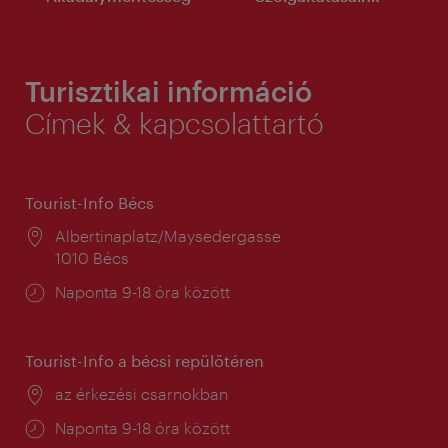
Turisztikai információ
Címek & kapcsolattartó
Tourist-Info Bécs
Helyszín:
Albertinaplatz/Maysedergasse
1010 Bécs
Nyitva
Naponta 9-18 óra között
tartás:
Tourist-Info a bécsi repülőtéren
Helyszín:
az érkezési csarnokban
Nyitva
Naponta 9-18 óra között