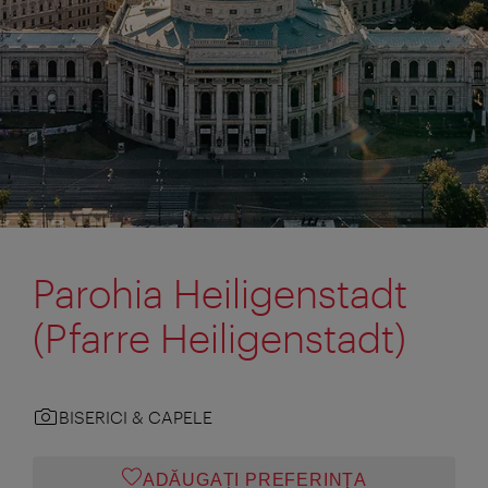
Parohia Heiligenstadt
(Pfarre Heiligenstadt)
BISERICI & CAPELE
ADĂUGAȚI PREFERINŢA