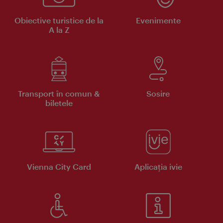
Obiective turistice de la
Evenimente
A la Z
Transport în comun &
Sosire
biletele
Vienna City Card
Aplicaţia ivie