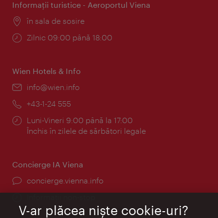
Informaţii turistice - Aeroportul Viena
Locul:
în sala de sosire
Program:
Zilnic 09:00 până 18:00
Wien Hotels & Info
E-
info@wien.info
mail:
Telefon:
+43-1-24 555
Program:
Luni-Vineri 9:00 până la 17:00
Închis în zilele de sărbători legale
Concierge IA Viena
concierge.vienna.info
Informații non-stop
V-ar plăcea nişte cookie-uri?