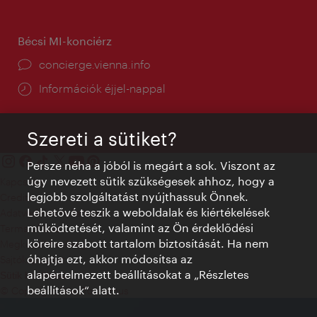
Bécsi MI-konciérz
concierge.vienna.info
Információk éjjel-nappal
Szereti a sütiket?
Persze néha a jóból is megárt a sok. Viszont az
úgy nevezett sütik szükségesek ahhoz, hogy a
Kapcsolat
legjobb szolgáltatást nyújthassuk Önnek.
Credits
Lehetővé teszik a weboldalak és kiértékelések
Adatvédelmi nyilatkozat
működtetését, valamint az Ön érdeklődési
Terms of Use
köreire szabott tartalom biztosítását. Ha nem
Megközelíthetőség
óhajtja ezt, akkor módosítsa az
Sajtókapcsolat
alapértelmezett beállításokat a „Részletes
Sütik beállítása
beállítások“ alatt.
© Copyright WienTourismus