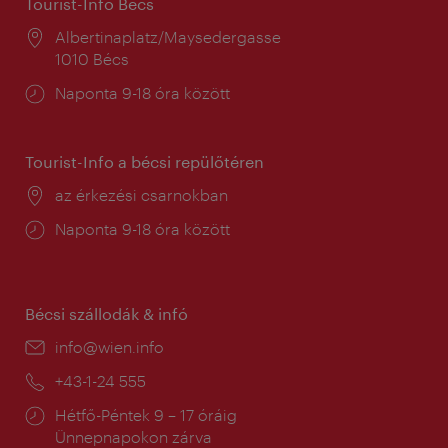
Tourist-Info Bécs
Helyszín:
Albertinaplatz/Maysedergasse
1010 Bécs
Nyitva
Naponta 9-18 óra között
tartás:
Tourist-Info a bécsi repülőtéren
Helyszín:
az érkezési csarnokban
Nyitva
Naponta 9-18 óra között
tartás:
Bécsi szállodák & infó
E-
info@wien.info
mail:
Telefon:
+43-1-24 555
Nyitva
Hétfő-Péntek 9 – 17 óráig
tartás:
Ünnepnapokon zárva