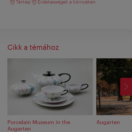
Térkép
Érdekességek a környéken
Cikk a témához
TO
Porcelain Museum in the
Augarten
Augarten