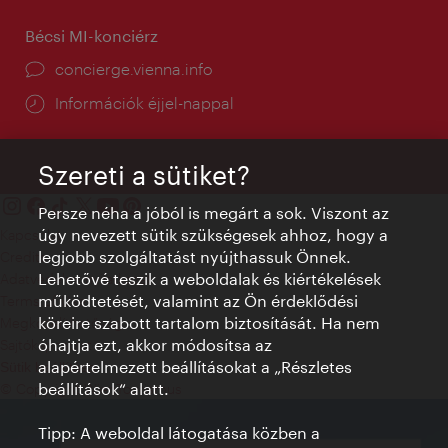
Bécsi MI-konciérz
concierge.vienna.info
Információk éjjel-nappal
Szereti a sütiket?
Persze néha a jóból is megárt a sok. Viszont az
úgy nevezett sütik szükségesek ahhoz, hogy a
Kapcsolat
legjobb szolgáltatást nyújthassuk Önnek.
Credits
Lehetővé teszik a weboldalak és kiértékelések
Adatvédelmi nyilatkozat
működtetését, valamint az Ön érdeklődési
Terms of Use
köreire szabott tartalom biztosítását. Ha nem
Megközelíthetőség
óhajtja ezt, akkor módosítsa az
Sajtókapcsolat
alapértelmezett beállításokat a „Részletes
Sütik beállítása
beállítások“ alatt.
© Copyright WienTourismus
Tipp: A weboldal látogatása közben a