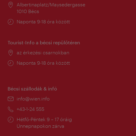
Helyszín:
Albertinaplatz/Maysedergasse
1010 Bécs
Nyitva
Naponta 9-18 óra között
tartás:
Tourist-Info a bécsi repülőtéren
Helyszín:
az érkezési csarnokban
Nyitva
Naponta 9-18 óra között
tartás:
Bécsi szállodák & infó
E-
info@wien.info
mail:
Telefon:
+43-1-24 555
Nyitva
Hétfő-Péntek 9 – 17 óráig
tartás:
Ünnepnapokon zárva