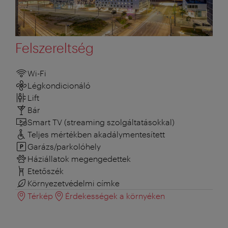
Felszereltség
Wi-Fi
Légkondicionáló
Lift
Bár
Smart TV (streaming szolgáltatásokkal)
Teljes mértékben akadálymentesített
Garázs/parkolóhely
Háziállatok megengedettek
Etetőszék
Környezetvédelmi címke
Térkép
Érdekességek a környéken