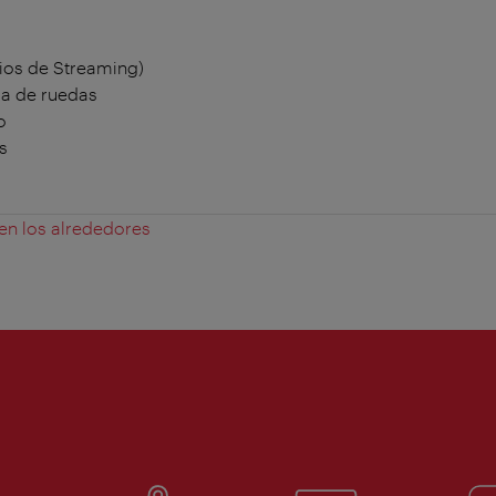
ios de Streaming)
la de ruedas
o
s
 en los alrededores