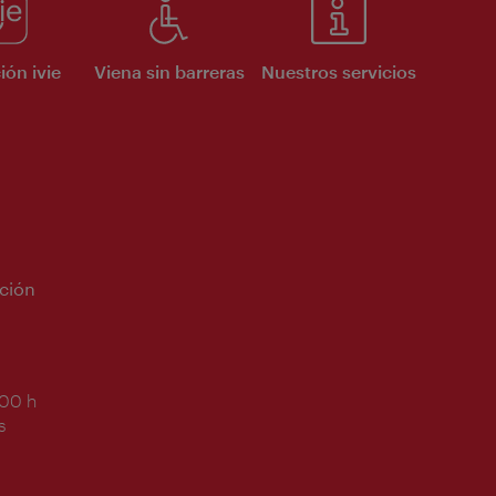
ión ivie
Viena sin barreras
Nuestros servicios
ción
:00 h
s