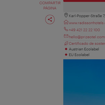
COMPARTIR
PÁGINA
Karl-Popper-Straße 7
Compartir
página
www.radissonhotels
+49 421 22 22 100
hello@prizeotel.com
Certificado de sosten
Austrian Ecolabel
EU Ecolabel