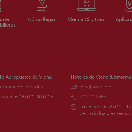
orte
Cómo llegar
Vienna City Card
Aplicac
billetes
nfo Aeropuerto de Viena
Hoteles de Viena & informa
:
terminal de llegadas
e-
info@wien.info
mail:
ios
 los días 09:00 - 18:00 h
Teléfono:
+43-1-24 555
Horarios
Lunes-Viernes 9:00 – 17
ura:
de
Cerrado los días festivo
apertura: