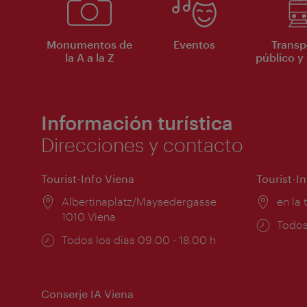
Monumentos de
Eventos
Transp
la A a la Z
público y 
Información turística
Direcciones y contacto
Tourist-Info Viena
Tourist-I
Lugar:
Albertinaplatz/Maysedergasse
Lugar
en la 
1010 Viena
Horar
Todos
Horarios
Todos los días 09:00 - 18:00 h
de
de
apert
apertura:
Conserje IA Viena