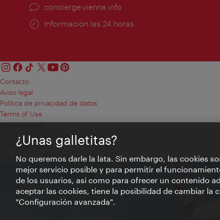
concierge.vienna.info
Información las 24 horas
Contacto
Aviso legal
Política de privacidad de datos
Terms of Use
Accesibilidad
Contacto para la prensa
¿Unas galletitas?
Ajustes de cookie
© Copyright WienTourismus
No queremos darle la lata. Sin embargo, las cookies so
mejor servicio posible y para permitir el funcionamient
de los usuarios, así como para ofrecer un contenido ad
aceptar las cookies, tiene la posibilidad de cambiar la
"Configuración avanzada".