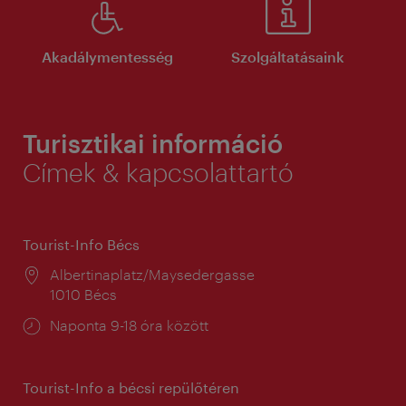
Akadálymentesség
Szolgáltatásaink
Turisztikai információ
Címek & kapcsolattartó
Tourist-Info Bécs
Helyszín:
Albertinaplatz/Maysedergasse
1010 Bécs
Nyitva
Naponta 9-18 óra között
tartás:
Tourist-Info a bécsi repülőtéren