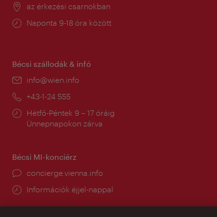
Helyszín:
az érkezési csarnokban
Nyitva
Naponta 9-18 óra között
tartás:
Bécsi szállodák & infó
E-
info@wien.info
mail:
Telefon:
+43-1-24 555
Nyitva
Hétfő-Péntek 9 – 17 óráig
tartás:
Ünnepnapokon zárva
Bécsi MI-konciérz
concierge.vienna.info
Információk éjjel-nappal