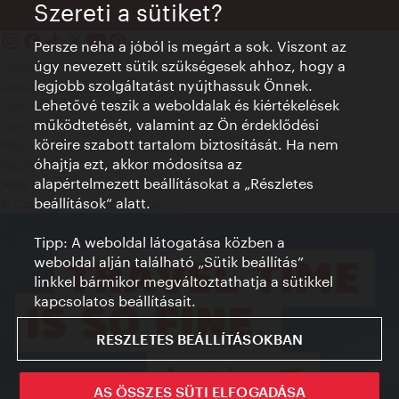
Szereti a sütiket?
Persze néha a jóból is megárt a sok. Viszont az
úgy nevezett sütik szükségesek ahhoz, hogy a
Kapcsolat
legjobb szolgáltatást nyújthassuk Önnek.
Credits
Lehetővé teszik a weboldalak és kiértékelések
Adatvédelmi nyilatkozat
működtetését, valamint az Ön érdeklődési
Terms of Use
köreire szabott tartalom biztosítását. Ha nem
Megközelíthetőség
óhajtja ezt, akkor módosítsa az
Sajtókapcsolat
alapértelmezett beállításokat a „Részletes
Sütik beállítása
beállítások“ alatt.
© Copyright WienTourismus
Tipp: A weboldal látogatása közben a
weboldal alján található „Sütik beállítás”
linkkel bármikor megváltoztathatja a sütikkel
kapcsolatos beállításait.
RESZLETES BEÁLLÍTÁSOKBAN
AS ÖSSZES SÜTI ELFOGADÁSA