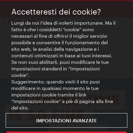
Accetteresti dei cookie?
Lungi da noi l’idea di volerti importunare. Ma il
fatto è che i cosiddetti “cookie” sono
Contatti
necessari al fine di offrirvi il miglior servizio
Colophon
possibile e consentire il funzionamento del
Dichiarazione sulla protezione dei dati
sito web, le analisi della navigazione e i
Terms of Use
contenuti ottimizzati in base ai tuoi interessi.
Accessibilità
Se non vuoi abilitarli, puoi modificare le tue
Contatto stampa
impostazioni standard in “Impostazioni
Impostazioni cookie
cookie”.
© Copyright WienTourismus
Suggerimento: quando visiti il sito puoi
modificare in qualsiasi momento le tue
impostazioni cookie tramite il link
“Impostazioni cookie” a piè di pagina alla fine
del sito.
IMPOSTAZIONI AVANZATE