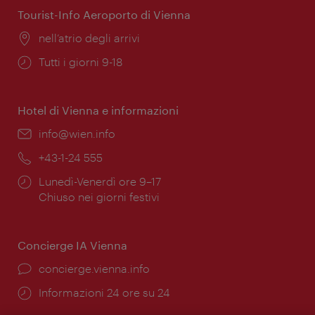
Tourist-Info Aeroporto di Vienna
Posizione:
nell’atrio degli arrivi
Orari
Tutti i giorni 9-18
di
apertura:
Hotel di Vienna e informazioni
Email:
info@wien.info
Telefono:
+43-1-24 555
Orari
Lunedì-Venerdì ore 9–17
di
Chiuso nei giorni festivi
apertura:
Concierge IA Vienna
Ort:
concierge.vienna.info
Öffnungszeiten:
Informazioni 24 ore su 24