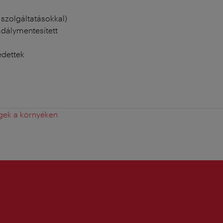
szolgáltatásokkal)
adálymentesített
edettek
gek a környéken