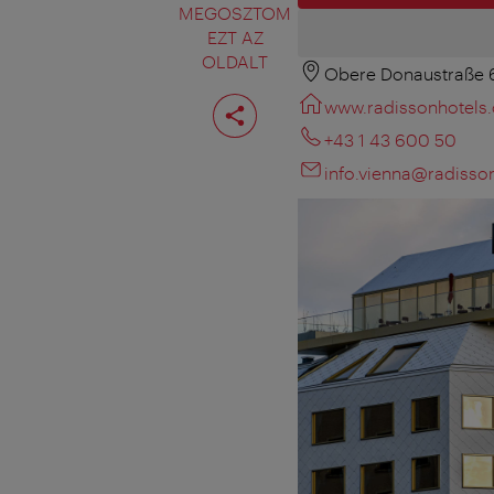
MEGOSZTOM
EZT AZ
OLDALT
Obere Donaustraße 6
Oldal
www.radissonhotels
megosztása
+43 1 43 600 50
info.vienna@radiss