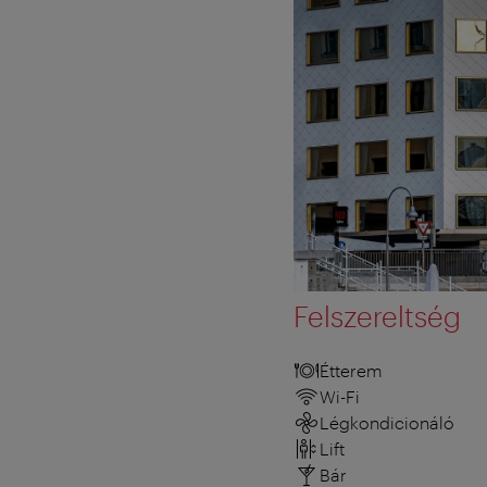
Felszereltség
Étterem
Wi-Fi
Légkondicionáló
Lift
Bár