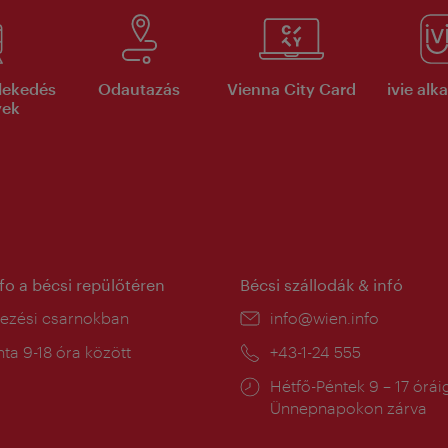
lekedés
Odautazás
Vienna City Card
ivie al
yek
nfo a bécsi repülőtéren
Bécsi szállodák & infó
ín:
kezési csarnokban
E-
info@wien.info
mail:
a
ta 9-18 óra között
Telefon:
+43-1-24 555
:
Nyitva
Hétfő-Péntek 9 – 17 órái
tartás:
Ünnepnapokon zárva