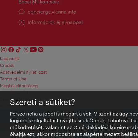
Bécsi MI-konciérz
concierge.vienna.info
Információk éjjel-nappal
Kapcsolat
Credits
Adatvédelmi nyilatkozat
Terms of Use
Megközelíthetőség
Sajtókapcsolat
Sütik beállítása
Szereti a sütiket?
© Copyright WienTourismus
Persze néha a jóból is megárt a sok. Viszont az úgy ne
legjobb szolgáltatást nyújthassuk Önnek. Lehetővé tesz
működtetését, valamint az Ön érdeklődési köreire szab
óhajtja ezt, akkor módosítsa az alapértelmezett beállítá