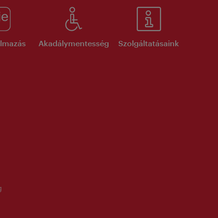
kalmazás
Akadálymentesség
Szolgáltatásaink
g