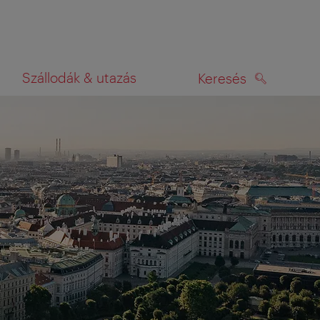
Szállodák & utazás
Keresés
KERESÉS
rképen