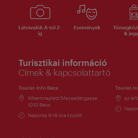
Látnivalók A-tól Z-
Események
Tömegköz
ig
& jeg
Turisztikai információ
Címek & kapcsolattartó
Tourist-Info Bécs
Tourist-I
Helyszín:
Albertinaplatz/Maysedergasse
Helysz
az ér
1010 Bécs
Nyitv
Napon
Nyitva
Naponta 9-18 óra között
tartás
tartás: