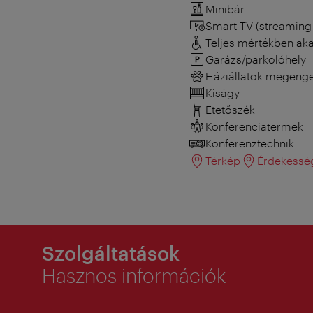
Minibár
Smart TV (streaming 
Teljes mértékben ak
Garázs/parkolóhely
Háziállatok megeng
Kiságy
Etetőszék
Konferenciatermek
Konferenztechnik
Térkép
Érdekessé
Szolgáltatások
Hasznos információk