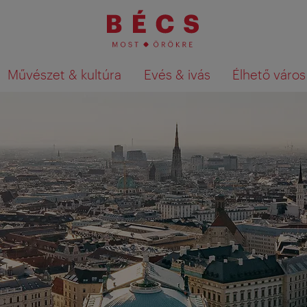
Művészet & kultúra
Evés & ivás
Élhető város
Keresési találatok megjelenítése a té