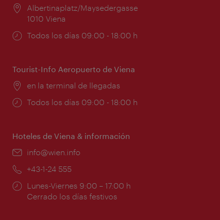
Lugar:
Albertinaplatz/Maysedergasse
1010 Viena
Horarios
Todos los días 09:00 - 18:00 h
de
apertura:
Tourist-Info Aeropuerto de Viena
Lugar:
en la terminal de llegadas
Horarios
Todos los días 09:00 - 18:00 h
de
apertura:
Hoteles de Viena & información
e-
info@wien.info
mail:
Teléfono:
+43-1-24 555
Horarios
Lunes-Viernes 9:00 – 17:00 h
de
Cerrado los días festivos
apertura: