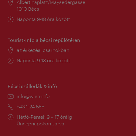
Helyszín:
Albertinaplatz/Maysedergasse
1010 Bécs
Nyitva
Naponta 9-18 óra között
tartás:
Tourist-Info a bécsi repülőtéren
Helyszín:
az érkezési csarnokban
Nyitva
Naponta 9-18 óra között
tartás:
Bécsi szállodák & infó
E-
info@wien.info
mail:
Telefon:
+43-1-24 555
Nyitva
Hétfő-Péntek 9 – 17 óráig
tartás:
Ünnepnapokon zárva