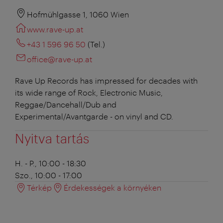
Hofmühlgasse 1, 1060 Wien
www.rave-up.at
+43 1 596 96 50
(Tel.)
office@rave-up.at
Rave Up Records has impressed for decades with
its wide range of Rock, Electronic Music,
Reggae/Dancehall/Dub and
Experimental/Avantgarde - on vinyl and CD.
Nyitva tartás
H. - P., 10:00 - 18:30
Szo., 10:00 - 17:00
Térkép
Érdekességek a környéken