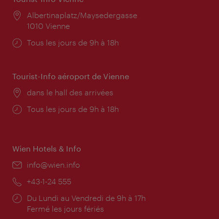
Lieu:
Albertinaplatz/Maysedergasse
1010 Vienne
Horaires
Tous les jours de 9h à 18h
d'ouverture:
Tourist-Info aéroport de Vienne
Lieu:
dans le hall des arrivées
Horaires
Tous les jours de 9h à 18h
d'ouverture:
Wien Hotels & Info
E-
info@wien.info
mail:
Téléphone:
+43-1-24 555
Horaires
Du Lundi au Vendredi de 9h à 17h
d'ouverture:
Fermé les jours fériés