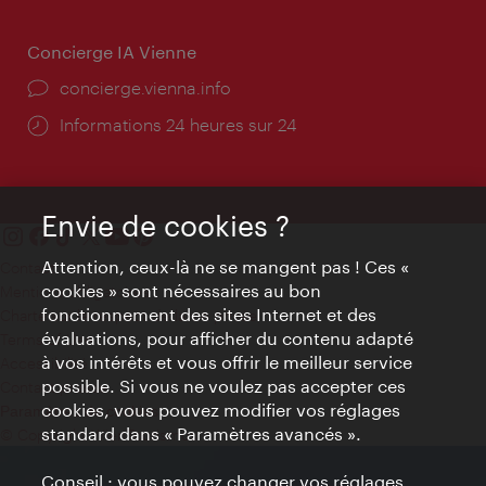
Concierge IA Vienne
Ort:
concierge.vienna.info
Öffnungszeiten:
Informations 24 heures sur 24
Envie de cookies ?
Attention, ceux-là ne se mangent pas ! Ces «
Contact
cookies » sont nécessaires au bon
Mentions obligatoires
fonctionnement des sites Internet et des
Charte sur le respect de la vie privée
évaluations, pour afficher du contenu adapté
Terms of Use
à vos intérêts et vous offrir le meilleur service
Accessibilité
possible. Si vous ne voulez pas accepter ces
Contact presse
cookies, vous pouvez modifier vos réglages
Paramètres de cookies
standard dans « Paramètres avancés ».
© Copyright WienTourismus
Conseil : vous pouvez changer vos réglages