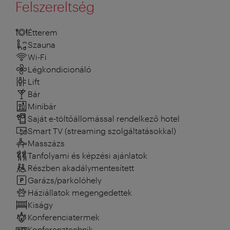
Felszereltség
Étterem
Szauna
Wi-Fi
Légkondicionáló
Lift
Bár
Minibár
Saját e-töltőállomással rendelkező hotel
Smart TV (streaming szolgáltatásokkal)
Masszázs
Tanfolyami és képzési ajánlatok
Részben akadálymentesített
Garázs/parkolóhely
Háziállatok megengedettek
Kiságy
Konferenciatermek
Konferenztechnik