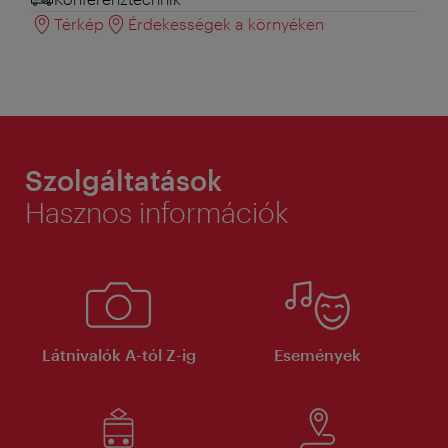
Térkép
Érdekességek a környéken
Szolgáltatások
Hasznos információk
Látnivalók A-tól Z-ig
Események