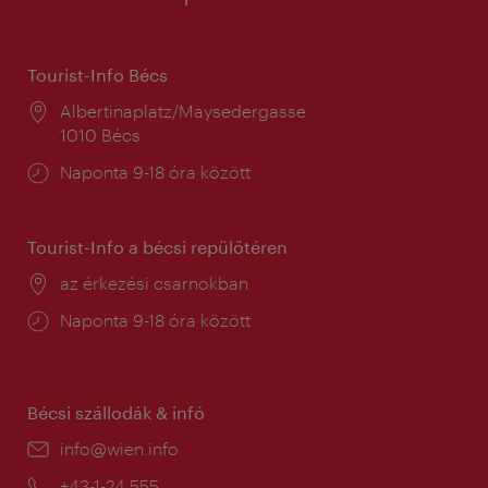
Tourist-Info Bécs
Helyszín:
Albertinaplatz/Maysedergasse
1010 Bécs
Nyitva
Naponta 9-18 óra között
tartás:
Tourist-Info a bécsi repülőtéren
Helyszín:
az érkezési csarnokban
Nyitva
Naponta 9-18 óra között
tartás:
Bécsi szállodák & infó
E-
info@wien.info
mail:
Telefon:
+43-1-24 555