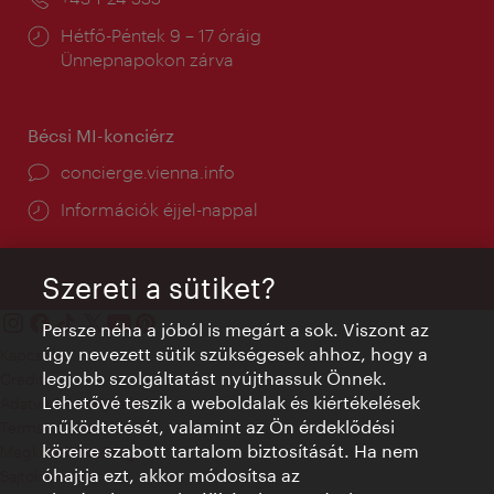
Nyitva
Hétfő-Péntek 9 – 17 óráig
tartás:
Ünnepnapokon zárva
Bécsi MI-konciérz
concierge.vienna.info
Információk éjjel-nappal
Szereti a sütiket?
Persze néha a jóból is megárt a sok. Viszont az
úgy nevezett sütik szükségesek ahhoz, hogy a
Kapcsolat
legjobb szolgáltatást nyújthassuk Önnek.
Credits
Lehetővé teszik a weboldalak és kiértékelések
Adatvédelmi nyilatkozat
működtetését, valamint az Ön érdeklődési
Terms of Use
köreire szabott tartalom biztosítását. Ha nem
Megközelíthetőség
óhajtja ezt, akkor módosítsa az
Sajtókapcsolat