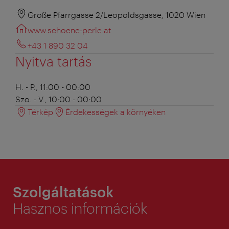
Große Pfarrgasse 2/Leopoldsgasse, 1020 Wien
www.schoene-perle.at
+43 1 890 32 04
Nyitva tartás
H. - P., 11:00 - 00:00
Szo. - V., 10:00 - 00:00
Térkép
Érdekességek a környéken
Szolgáltatások
Hasznos információk