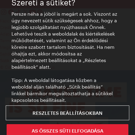
Szereti a sütiket?
Persze néha a jóból is megárt a sok. Viszont az
úgy nevezett sütik szükségesek ahhoz, hogy a
Kapcsolat
legjobb szolgáltatást nyújthassuk Önnek.
Credits
Lehetővé teszik a weboldalak és kiértékelések
Adatvédelmi nyilatkozat
működtetését, valamint az Ön érdeklődési
Terms of Use
köreire szabott tartalom biztosítását. Ha nem
Megközelíthetőség
óhajtja ezt, akkor módosítsa az
Sajtókapcsolat
alapértelmezett beállításokat a „Részletes
Sütik beállítása
beállítások“ alatt.
© Copyright WienTourismus
Tipp: A weboldal látogatása közben a
weboldal alján található „Sütik beállítás”
linkkel bármikor megváltoztathatja a sütikkel
kapcsolatos beállításait.
RESZLETES BEÁLLÍTÁSOKBAN
AS ÖSSZES SÜTI ELFOGADÁSA