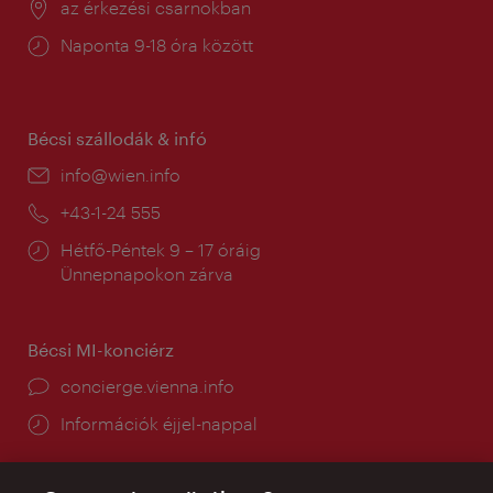
Helyszín:
az érkezési csarnokban
Nyitva
Naponta 9-18 óra között
tartás:
Bécsi szállodák & infó
E-
info@wien.info
mail:
Telefon:
+43-1-24 555
Nyitva
Hétfő-Péntek 9 – 17 óráig
tartás:
Ünnepnapokon zárva
Bécsi MI-konciérz
concierge.vienna.info
Információk éjjel-nappal