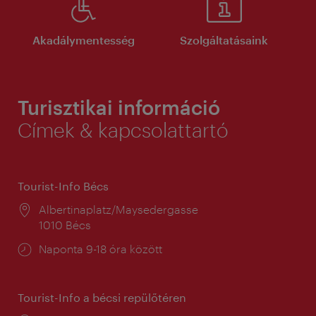
Akadálymentesség
Szolgáltatásaink
Turisztikai információ
Címek & kapcsolattartó
Tourist-Info Bécs
Helyszín:
Albertinaplatz/Maysedergasse
1010 Bécs
Nyitva
Naponta 9-18 óra között
tartás:
Tourist-Info a bécsi repülőtéren