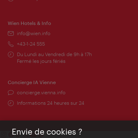
d'ouverture:
Wien Hotels & Info
E-
info@wien.info
mail:
Téléphone:
+43-1-24 555
Horaires
Du Lundi au Vendredi de 9h à 17h
d'ouverture:
Fermé les jours fériés
Concierge IA Vienne
Ort:
concierge.vienna.info
Öffnungszeiten:
Informations 24 heures sur 24
Envie de cookies ?