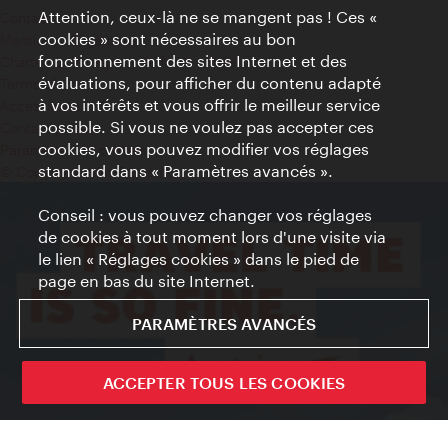
Attention, ceux-là ne se mangent pas ! Ces «
Contact
cookies » sont nécessaires au bon
Mentions obligatoires
fonctionnement des sites Internet et des
Charte sur le respect de la vie privée
évaluations, pour afficher du contenu adapté
Terms of Use
à vos intérêts et vous offrir le meilleur service
Accessibilité
possible. Si vous ne voulez pas accepter ces
Contact presse
cookies, vous pouvez modifier vos réglages
Paramètres de cookies
standard dans « Paramètres avancés ».
© Copyright WienTourismus
Conseil : vous pouvez changer vos réglages
de cookies à tout moment lors d'une visite via
le lien « Réglages cookies » dans le pied de
page en bas du site Internet.
PARAMÈTRES AVANCÉS
ACCEPTER TOUS LES COOKIES