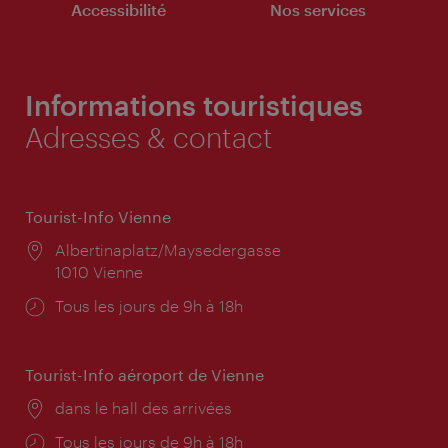
Accessibilité
Nos services
Informations touristiques
Adresses & contact
Tourist-Info Vienne
Lieu:
Albertinaplatz/Maysedergasse
1010 Vienne
Horaires
Tous les jours de 9h à 18h
d'ouverture:
Tourist-Info aéroport de Vienne
Lieu:
dans le hall des arrivées
Horaires
Tous les jours de 9h à 18h