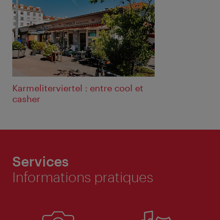
Karmeliterviertel : entre cool et
casher
Services
Informations pratiques