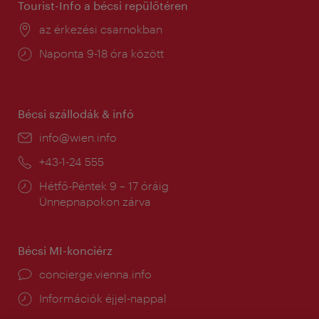
Tourist-Info a bécsi repülőtéren
Helyszín:
az érkezési csarnokban
Nyitva
Naponta 9-18 óra között
tartás:
Bécsi szállodák & infó
E-
info@wien.info
mail:
Telefon:
+43-1-24 555
Nyitva
Hétfő-Péntek 9 – 17 óráig
tartás:
Ünnepnapokon zárva
Bécsi MI-konciérz
concierge.vienna.info
Információk éjjel-nappal