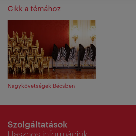
Cikk a témához
Nagykövetségek Bécsben
Szolgáltatások
Hasznos információk