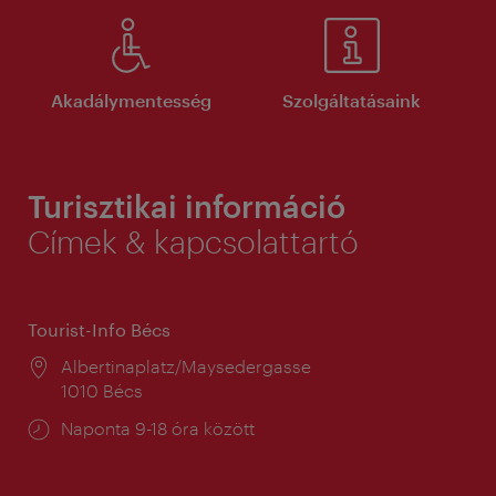
Akadálymentesség
Szolgáltatásaink
Turisztikai információ
Címek & kapcsolattartó
Tourist-Info Bécs
Helyszín:
Albertinaplatz/Maysedergasse
1010 Bécs
Nyitva
Naponta 9-18 óra között
tartás: