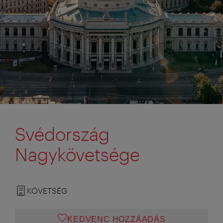
Svédország
Nagykövetsége
KÖVETSÉG
KEDVENC HOZZÁADÁS