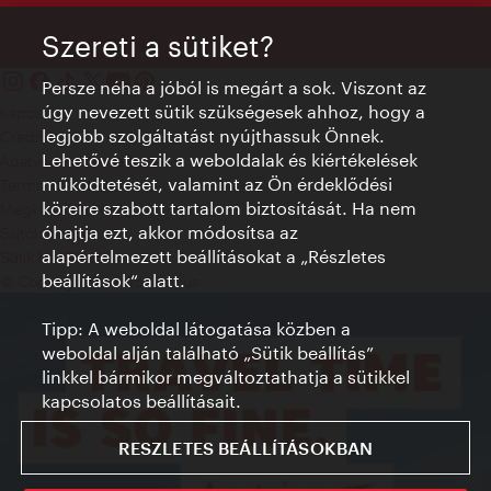
Szereti a sütiket?
Persze néha a jóból is megárt a sok. Viszont az
úgy nevezett sütik szükségesek ahhoz, hogy a
Kapcsolat
legjobb szolgáltatást nyújthassuk Önnek.
Credits
Lehetővé teszik a weboldalak és kiértékelések
Adatvédelmi nyilatkozat
működtetését, valamint az Ön érdeklődési
Terms of Use
köreire szabott tartalom biztosítását. Ha nem
Megközelíthetőség
óhajtja ezt, akkor módosítsa az
Sajtókapcsolat
alapértelmezett beállításokat a „Részletes
Sütik beállítása
beállítások“ alatt.
© Copyright WienTourismus
Tipp: A weboldal látogatása közben a
weboldal alján található „Sütik beállítás”
linkkel bármikor megváltoztathatja a sütikkel
kapcsolatos beállításait.
RESZLETES BEÁLLÍTÁSOKBAN