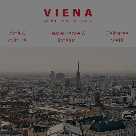
Artă &
Restaurante &
Calitatea
cultură
localuri
vieții
Afişare rezultate căutare pe