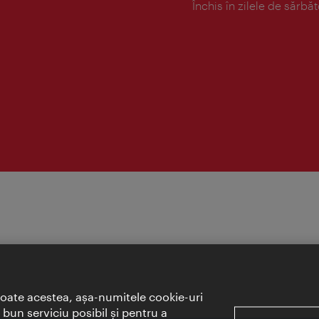
Închis în zilele de sărbăt
toate acestea, aşa-numitele cookie-uri
bun serviciu posibil şi pentru a