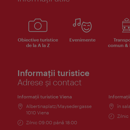
Obiective turistice
Evenimente
Transpo
de la A la Z
comun & b
Informații turistice
Adrese și contact
Informaţii turistice Viena
Informaţii
Locul:
Albertinaplatz/Maysedergasse
Locul
în sal
1010 Viena
Progr
Zilni
Program:
Zilnic 09:00 până 18:00