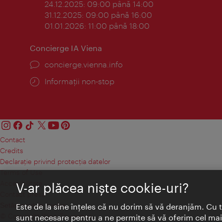
24.12.2025: 09:00 până 14:00
31.12.2025: 09:00 până 16:00
01.01.2026: 11:00 până 18:00
Concierge IA Viena
concierge.vienna.info
Informații non-stop
Contact
Credits
Declaraţie privind protecţia datelor
Terms of Use
Accesibilitate
V-ar plăcea nişte cookie-uri?
Contact presa
Setări module cookie
Este de la sine înţeles că nu dorim să vă deranjăm. Cu 
© Copyright Wien Tourismus
sunt necesare pentru a ne permite să vă oferim cel mai 