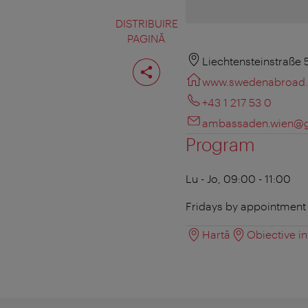
DISTRIBUIRE
PAGINĂ
Distribuiţi
Liechtensteinstraße 
pagina
www.swedenabroad.
+43 1 217 53 0
ambassaden.wien@g
Program
Lu - Jo, 09:00 - 11:00
Fridays by appointment
Hartă
Obiective in