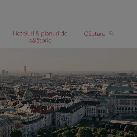
Hoteluri & planuri de
Căutare
călătorie
CĂUTARE
 hartă