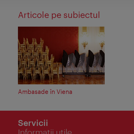
Articole pe subiectul
Ambasade în Viena
Servicii
Informaţii utile