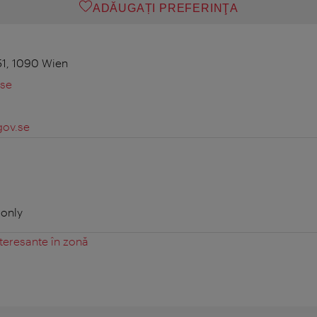
ADĂUGAȚI PREFERINŢA
51, 1090 Wien
se
ov.se
 only
teresante în zonă