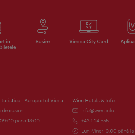
rt în
Sosire
Vienna City Card
Aplicaţ
iletele
 turistice - Aeroportul Viena
Wien Hotels & Info
:
a de sosire
E-
info@wien.info
mail:
am:
c 09:00 până 18:00
Telefon:
+43-1-24 555
Program:
Luni-Vineri 9:00 până la