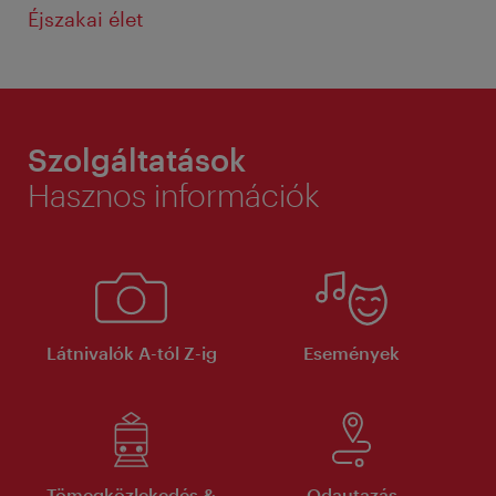
Éjszakai élet
Szolgáltatások
Hasznos információk
Látnivalók A-tól Z-ig
Események
Tömegközlekedés &
Odautazás