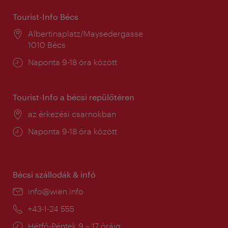
Tourist-Info Bécs
Helyszín:
Albertinaplatz/Maysedergasse
1010 Bécs
Nyitva
Naponta 9-18 óra között
tartás:
Tourist-Info a bécsi repülőtéren
Helyszín:
az érkezési csarnokban
Nyitva
Naponta 9-18 óra között
tartás:
Bécsi szállodák & infó
E-
info@wien.info
mail:
Telefon:
+43-1-24 555
Nyitva
Hétfő-Péntek 9 – 17 óráig