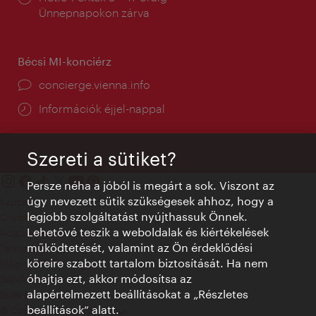
tartás:
Ünnepnapokon zárva
Bécsi MI-konciérz
concierge.vienna.info
Információk éjjel-nappal
Szereti a sütiket?
Persze néha a jóból is megárt a sok. Viszont az
úgy nevezett sütik szükségesek ahhoz, hogy a
Kapcsolat
legjobb szolgáltatást nyújthassuk Önnek.
Credits
Lehetővé teszik a weboldalak és kiértékelések
Adatvédelmi nyilatkozat
működtetését, valamint az Ön érdeklődési
Terms of Use
köreire szabott tartalom biztosítását. Ha nem
Megközelíthetőség
óhajtja ezt, akkor módosítsa az
Sajtókapcsolat
alapértelmezett beállításokat a „Részletes
Sütik beállítása
beállítások“ alatt.
© Copyright WienTourismus