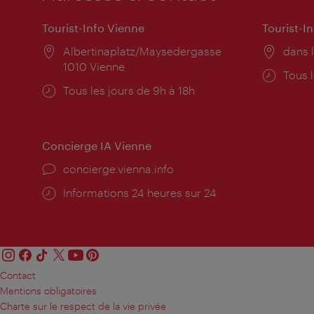
Tourist-Info Vienne
Tourist-I
Lieu:
Albertinaplatz/Maysedergasse
Lieu:
dans l
1010 Vienne
Horai
Tous l
Horaires
Tous les jours de 9h à 18h
d'ouve
d'ouverture:
Concierge IA Vienne
Ort:
concierge.vienna.info
Öffnungszeiten:
Informations 24 heures sur 24
Contact
Mentions obligatoires
Charte sur le respect de la vie privée