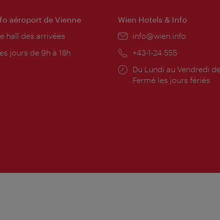
nfo aéroport de Vienne
Wien Hotels & Info
e hall des arrivées
E-
info@wien.info
mail:
res
es jours de 9h à 18h
Téléphone:
+43-1-24 555
rture:
Horaires
Du Lundi au Vendredi de
d'ouverture:
Fermé les jours fériés