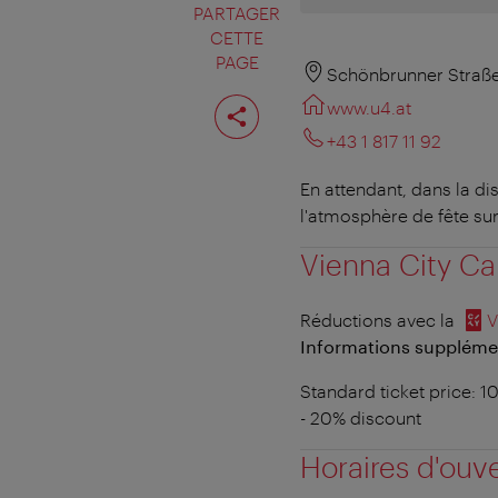
PARTAGER
CETTE
PAGE
Schönbrunner Straße
Partager
www.u4.at
cette
page
+43 1 817 11 92
En attendant, dans la di
l'atmosphère de fête su
Vienna City Ca
Réductions avec la
V
Informations supplément
Standard ticket price: 1
- 20% discount
Horaires d'ouv