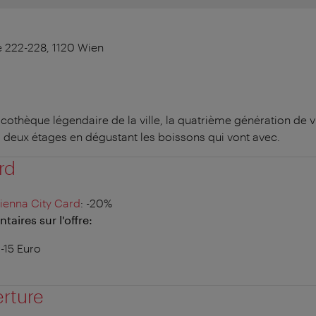
 222-228, 1120 Wien
scothèque légendaire de la ville, la quatrième génération de vi
r deux étages en dégustant les boissons qui vont avec.
rd
ienna City Card
: -20%
aires sur l'offre:
0-15 Euro
erture