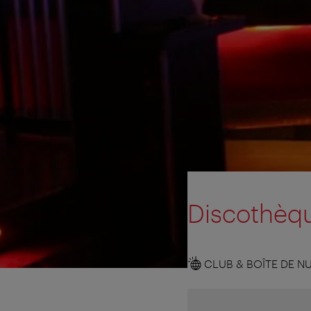
Discothèq
CLUB & BOÎTE DE NU