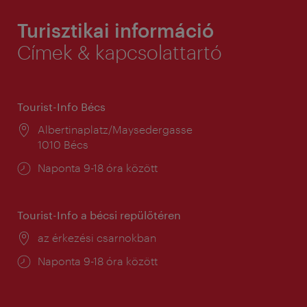
Turisztikai információ
Címek & kapcsolattartó
Tourist-Info Bécs
Helyszín:
Albertinaplatz/Maysedergasse
1010 Bécs
Nyitva
Naponta 9-18 óra között
tartás:
Tourist-Info a bécsi repülőtéren
Helyszín:
az érkezési csarnokban
Nyitva
Naponta 9-18 óra között
tartás: