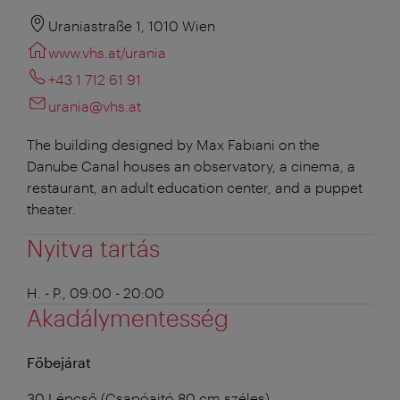
Uraniastraße 1, 1010 Wien
www.vhs.at/urania
+43 1 712 61 91
urania@vhs.at
The building designed by Max Fabiani on the
Danube Canal houses an observatory, a cinema, a
restaurant, an adult education center, and a puppet
theater.
Nyitva tartás
H. - P., 09:00 - 20:00
Akadálymentesség
Főbejárat
30 Lépcső (Csapóajtó 80 cm széles)