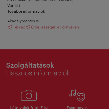
Van lift
További információk
Akadálymentes WC
Térkép
Érdekességek a környéken
Szolgáltatások
Hasznos információk
Látnivalók A-tól Z-ig
Események