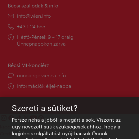
Bécsi szállodák & infó
E-
info@wien.info
mail:
Telefon:
+43-1-24 555
Nyitva
Hétfő-Péntek 9 – 17 óráig
tartás:
Ünnepnapokon zárva
Bécsi MI-konciérz
concierge.vienna.info
Információk éjjel-nappal
Szereti a sütiket?
Persze néha a jóból is megárt a sok. Viszont az
úgy nevezett sütik szükségesek ahhoz, hogy a
Kapcsolat
legjobb szolgáltatást nyújthassuk Önnek.
Credits