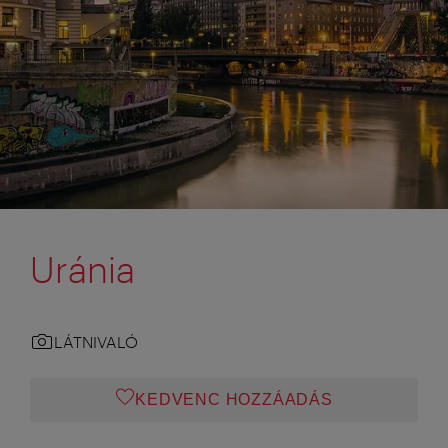
Uránia
LÁTNIVALÓ
KEDVENC HOZZÁADÁS