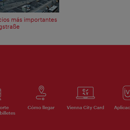
icios más importantes
ngstraße
orte
Cómo llegar
Vienna City Card
Aplicac
billetes