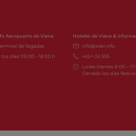
nfo Aeropuerto de Viena
Hoteles de Viena & informa
:
terminal de llegadas
e-
info@wien.info
mail:
ios
 los días 09:00 - 18:00 h
Teléfono:
+43-1-24 555
Horarios
Lunes-Viernes 9:00 – 17
ura:
de
Cerrado los días festivo
apertura: