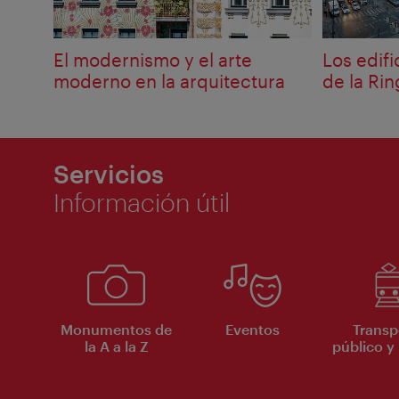
El modernismo y el arte
Los edif
moderno en la arquitectura
de la Ri
Servicios
Información útil
Monumentos de
Eventos
Transp
la A a la Z
público y 