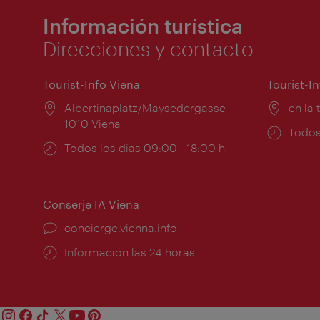
Información turística
Direcciones y contacto
Tourist-Info Viena
Tourist-I
Lugar:
Albertinaplatz/Maysedergasse
Lugar
en la 
1010 Viena
Horar
Todos
Horarios
Todos los días 09:00 - 18:00 h
de
de
apert
apertura:
Conserje IA Viena
concierge.vienna.info
Información las 24 horas