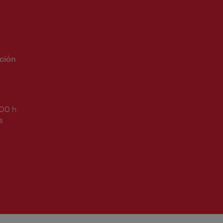
ción
:00 h
s