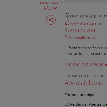
COMPARTIR
PÁGINA
Compartir
Uraniastraße 1, 1010
página
www.vhs.at/urania
+43 1 712 61 91
urania@vhs.at
El fantástico edificio 
cine, un local, un centr
Horarios de ap
Lu - Vie, 09:00 - 20:00
Accesibilidad
Entrada principal
30 Peldaños (Puertas b