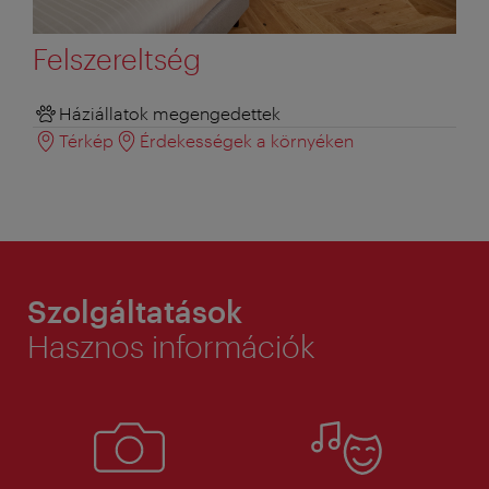
Felszereltség
Háziállatok megengedettek
Térkép
Érdekességek a környéken
Szolgáltatások
Hasznos információk