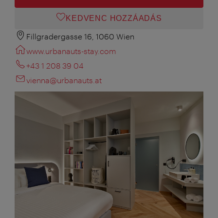
KEDVENC HOZZÁADÁS
Fillgradergasse 16, 1060 Wien
www.urbanauts-stay.com
+43 1 208 39 04
vienna@urbanauts.at