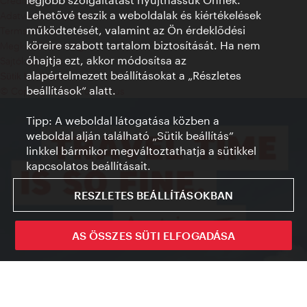
Credits
Lehetővé teszik a weboldalak és kiértékelések
Adatvédelmi nyilatkozat
működtetését, valamint az Ön érdeklődési
Terms of Use
köreire szabott tartalom biztosítását. Ha nem
Megközelíthetőség
óhajtja ezt, akkor módosítsa az
Sajtókapcsolat
alapértelmezett beállításokat a „Részletes
Sütik beállítása
beállítások“ alatt.
© Copyright WienTourismus
Tipp: A weboldal látogatása közben a
weboldal alján található „Sütik beállítás”
linkkel bármikor megváltoztathatja a sütikkel
kapcsolatos beállításait.
RESZLETES BEÁLLÍTÁSOKBAN
AS ÖSSZES SÜTI ELFOGADÁSA