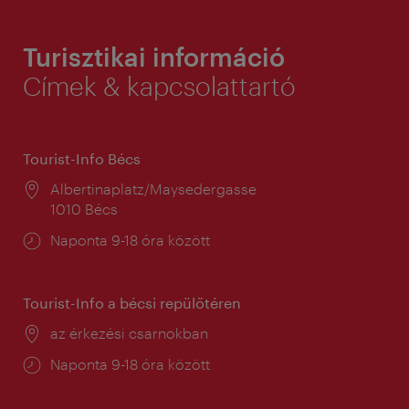
Turisztikai információ
Címek & kapcsolattartó
Tourist-Info Bécs
Helyszín:
Albertinaplatz/Maysedergasse
1010 Bécs
Nyitva
Naponta 9-18 óra között
tartás:
Tourist-Info a bécsi repülőtéren
Helyszín:
az érkezési csarnokban
Nyitva
Naponta 9-18 óra között
tartás: