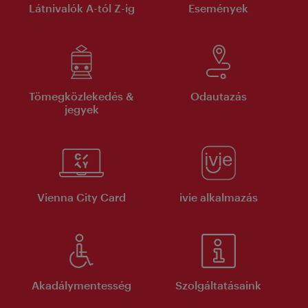
Látnivalók A-tól Z-ig
Események
Tömegközlekedés &
Odautazás
jegyek
Vienna City Card
ivie alkalmazás
Akadálymentesség
Szolgáltatásaink