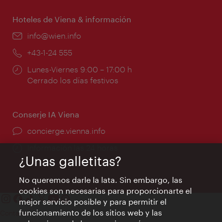
apertura:
Hoteles de Viena & información
e-
info@wien.info
mail:
Teléfono:
+43-1-24 555
Horarios
Lunes-Viernes 9:00 – 17:00 h
de
Cerrado los días festivos
apertura:
Conserje IA Viena
concierge.vienna.info
Información las 24 horas
¿Unas galletitas?
No queremos darle la lata. Sin embargo, las
cookies son necesarias para proporcionarte el
mejor servicio posible y para permitir el
funcionamiento de los sitios web y las
Contacto