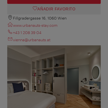
AÑADIR FAVORITO
Fillgradergasse 16, 1060 Wien
www.urbanauts-stay.com
+43 1 208 39 04
vienna@urbanauts.at