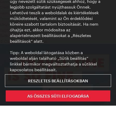
úgy nevezett sütik szükségesek ahhoz, hogy a
Kapcsolat
legjobb szolgáltatást nyújthassuk Önnek.
Credits
Lehetővé teszik a weboldalak és kiértékelések
Adatvédelmi nyilatkozat
működtetését, valamint az Ön érdeklődési
Terms of Use
köreire szabott tartalom biztosítását. Ha nem
Megközelíthetőség
óhajtja ezt, akkor módosítsa az
Sajtókapcsolat
alapértelmezett beállításokat a „Részletes
Sütik beállítása
beállítások“ alatt.
© Copyright WienTourismus
Tipp: A weboldal látogatása közben a
weboldal alján található „Sütik beállítás”
linkkel bármikor megváltoztathatja a sütikkel
kapcsolatos beállításait.
RESZLETES BEÁLLÍTÁSOKBAN
AS ÖSSZES SÜTI ELFOGADÁSA