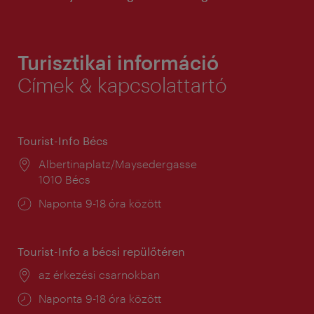
Turisztikai információ
Címek & kapcsolattartó
Tourist-Info Bécs
Helyszín:
Albertinaplatz/Maysedergasse
1010 Bécs
Nyitva
Naponta 9-18 óra között
tartás:
Tourist-Info a bécsi repülőtéren
Helyszín:
az érkezési csarnokban
Nyitva
Naponta 9-18 óra között
tartás: