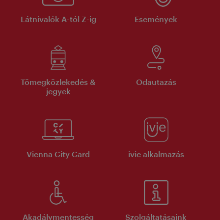
Látnivalók A-tól Z-ig
Események
Tömegközlekedés &
Odautazás
jegyek
Vienna City Card
ivie alkalmazás
Akadálymentesség
Szolgáltatásaink