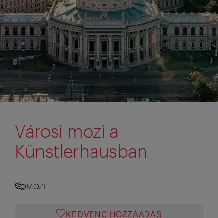
Városi mozi a
Künstlerhausban
MOZI
KEDVENC HOZZÁADÁS