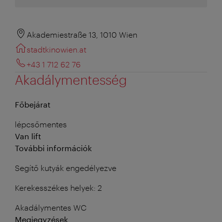
Akademiestraße 13, 1010 Wien
stadtkinowien.at
+43 1 712 62 76
Akadálymentesség
Főbejárat
lépcsőmentes
Van lift
További információk
Segítő kutyák engedélyezve
Kerekesszékes helyek: 2
Akadálymentes WC
Megjegyzések