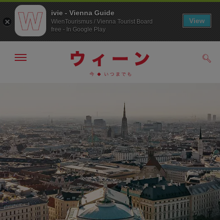
ivie - Vienna Guide
View
WienTourismus / Vienna Tourist Board
free - In Google Play
メ
検
ニ
索
ュ
メ
こ
す
ー
る
ニ
の
の
ュ
ペ
表
ー
ー
示・
非
へ
ジ
表
の
示
ト
ッ
プ
へ