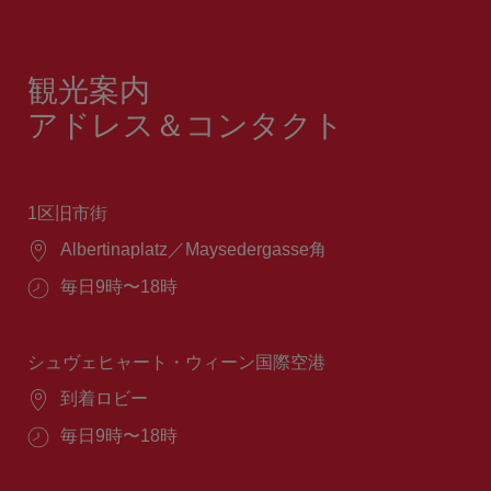
観光案内
アドレス＆コンタクト
1区旧市街
場
Albertinaplatz／Maysedergasse角
所：
営
毎日9時〜18時
業
時
間：
シュヴェヒャート・ウィーン国際空港
場
到着ロビー
所：
営
毎日9時〜18時
業
時