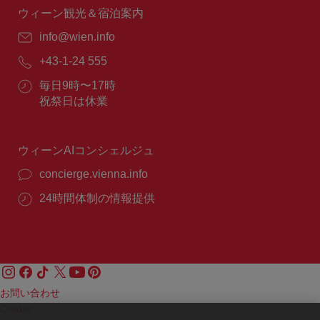
間：
ウィーン観光＆宿泊案内
E
info@wien.info
メ
電
+43-1-24 555
ー
話
ル：
営
毎日9時〜17時
番
業
祝祭日は休業
号：
時
間：
ウィーンAIコンシェルジュ
concierge.vienna.info
24時間体制の情報提供
お問い合わせ
Credits