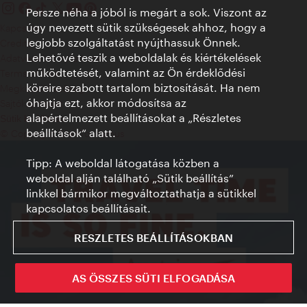
Persze néha a jóból is megárt a sok. Viszont az
úgy nevezett sütik szükségesek ahhoz, hogy a
Kapcsolat
legjobb szolgáltatást nyújthassuk Önnek.
Credits
Lehetővé teszik a weboldalak és kiértékelések
Adatvédelmi nyilatkozat
működtetését, valamint az Ön érdeklődési
Terms of Use
köreire szabott tartalom biztosítását. Ha nem
Megközelíthetőség
óhajtja ezt, akkor módosítsa az
Sajtókapcsolat
alapértelmezett beállításokat a „Részletes
Sütik beállítása
beállítások“ alatt.
© Copyright WienTourismus
Tipp: A weboldal látogatása közben a
weboldal alján található „Sütik beállítás”
linkkel bármikor megváltoztathatja a sütikkel
kapcsolatos beállításait.
RESZLETES BEÁLLÍTÁSOKBAN
AS ÖSSZES SÜTI ELFOGADÁSA