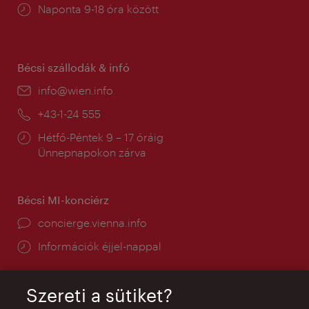
Nyitva
Naponta 9-18 óra között
tartás:
Bécsi szállodák & infó
E-
info@wien.info
mail:
Telefon:
+43-1-24 555
Nyitva
Hétfő-Péntek 9 – 17 óráig
tartás:
Ünnepnapokon zárva
Bécsi MI-konciérz
concierge.vienna.info
Információk éjjel-nappal
Szereti a sütiket?