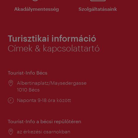
Akadálymentesség
Szolgáltatásaink
Turisztikai információ
Címek & kapcsolattartó
Tourist-Info Bécs
Helyszín:
Albertinaplatz/Maysedergasse
1010 Bécs
Nyitva
Naponta 9-18 óra között
tartás:
Tourist-Info a bécsi repülőtéren
Helyszín:
az érkezési csarnokban