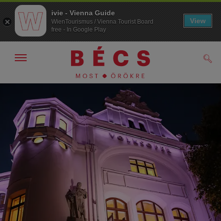
ivie - Vienna Guide
View
WienTourismus / Vienna Tourist Board
free - In Google Play
Navigáció
Kere
kijelzése
/
elrejtése
A
A
navigációhoz
tartalomhoz