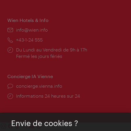
d'ouverture:
Wien Hotels & Info
E-
info@wien.info
mail:
Téléphone:
+43-1-24 555
Horaires
Du Lundi au Vendredi de 9h à 17h
d'ouverture:
Fermé les jours fériés
Concierge IA Vienne
Ort:
concierge.vienna.info
Öffnungszeiten:
Informations 24 heures sur 24
Envie de cookies ?