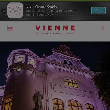
ivie - Vienna Guide
View
WienTourismus / Vienna Tourist Board
free - In Google Play
Afficher
Rech
/
masquer
la
Navigation
Contenu
navigation