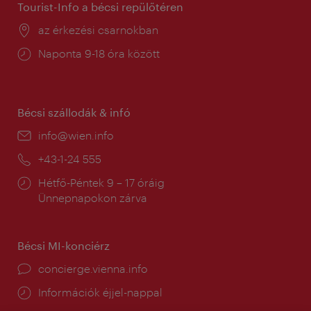
Tourist-Info a bécsi repülőtéren
Helyszín:
az érkezési csarnokban
Nyitva
Naponta 9-18 óra között
tartás:
Bécsi szállodák & infó
E-
info@wien.info
mail:
Telefon:
+43-1-24 555
Nyitva
Hétfő-Péntek 9 – 17 óráig
tartás:
Ünnepnapokon zárva
Bécsi MI-konciérz
concierge.vienna.info
Információk éjjel-nappal