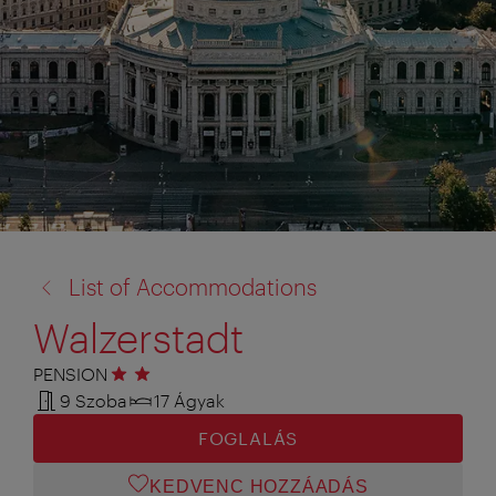
vissza
List of Accommodations
a:
Walzerstadt
PENSION
2 csillag
9 Szoba
17 Ágyak
FOGLALÁS
KEDVENC HOZZÁADÁS