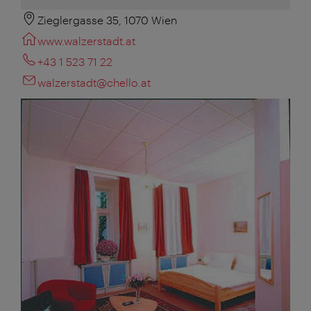
Zieglergasse 35, 1070 Wien
www.walzerstadt.at
+43 1 523 71 22
walzerstadt@chello.at