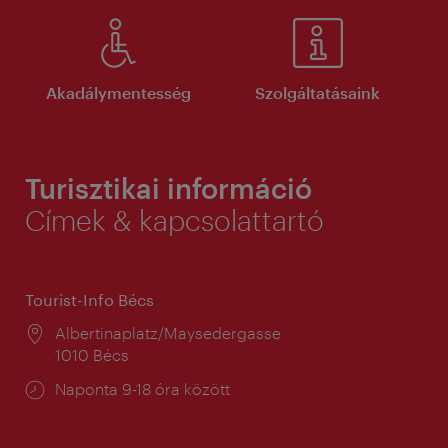
Akadálymentesség
Szolgáltatásaink
Turisztikai információ
Címek & kapcsolattartó
Tourist-Info Bécs
Helyszín:
Albertinaplatz/Maysedergasse
1010 Bécs
Nyitva
Naponta 9-18 óra között
tartás: