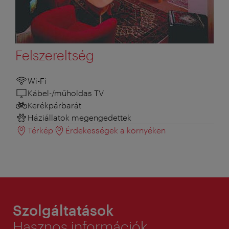
Felszereltség
Wi-Fi
Kábel-/műholdas TV
Kerékpárbarát
Háziállatok megengedettek
Térkép
Érdekességek a környéken
Szolgáltatások
Hasznos információk