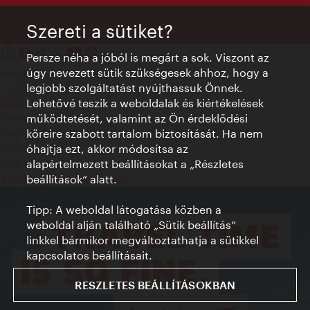
Szereti a sütiket?
Persze néha a jóból is megárt a sok. Viszont az
úgy nevezett sütik szükségesek ahhoz, hogy a
Kapcsolat
legjobb szolgáltatást nyújthassuk Önnek.
Credits
Lehetővé teszik a weboldalak és kiértékelések
Adatvédelmi nyilatkozat
működtetését, valamint az Ön érdeklődési
Terms of Use
köreire szabott tartalom biztosítását. Ha nem
Megközelíthetőség
óhajtja ezt, akkor módosítsa az
Sajtókapcsolat
alapértelmezett beállításokat a „Részletes
Sütik beállítása
beállítások“ alatt.
© Copyright WienTourismus
Tipp: A weboldal látogatása közben a
weboldal alján található „Sütik beállítás”
linkkel bármikor megváltoztathatja a sütikkel
kapcsolatos beállításait.
RESZLETES BEÁLLÍTÁSOKBAN