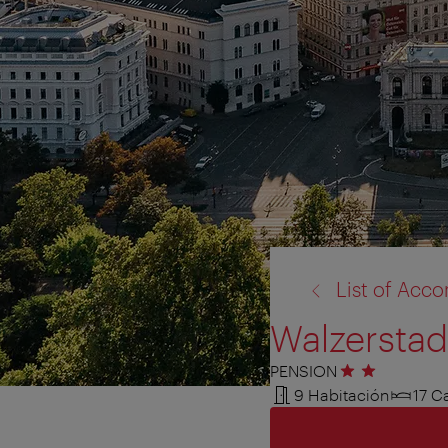
volver
List of Ac
a:
Walzerstad
PENSION
2 estrellas
9 Habitación
17 