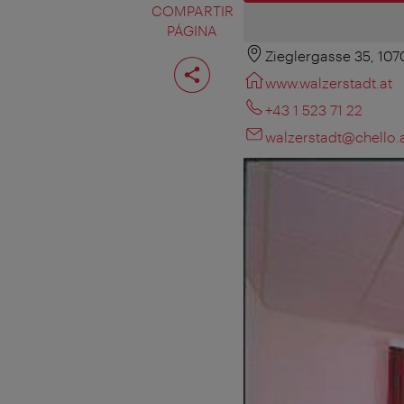
COMPARTIR
PÁGINA
Zieglergasse 35, 10
Compartir
página
www.walzerstadt.at
+43 1 523 71 22
walzerstadt@chello.