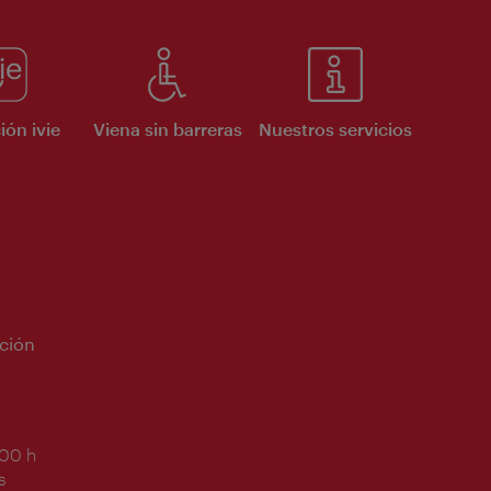
ión ivie
Viena sin barreras
Nuestros servicios
ción
:00 h
s