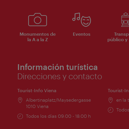
Monumentos de
Eventos
Transp
la A a la Z
público y 
Información turística
Direcciones y contacto
Tourist-Info Viena
Tourist-I
Lugar:
Albertinaplatz/Maysedergasse
Lugar
en la 
1010 Viena
Horar
Todos
Horarios
Todos los días 09:00 - 18:00 h
de
de
apert
apertura: