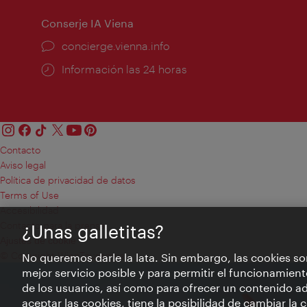
Conserje IA Viena
concierge.vienna.info
Información las 24 horas
Contacto
Aviso legal
Política de privacidad de datos
Terms of Use
Accesibilidad
Contacto para la prensa
¿Unas galletitas?
Ajustes de cookie
© Copyright WienTourismus
No queremos darle la lata. Sin embargo, las cookies so
mejor servicio posible y para permitir el funcionamient
de los usuarios, así como para ofrecer un contenido ad
aceptar las cookies, tiene la posibilidad de cambiar la