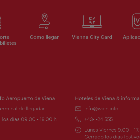
orte
Cómo llegar
Vienna City Card
Aplicac
billetes
nfo Aeropuerto de Viena
Hoteles de Viena & informa
:
terminal de llegadas
e-
info@wien.info
mail:
ios
 los días 09:00 - 18:00 h
Teléfono:
+43-1-24 555
Horarios
Lunes-Viernes 9:00 – 17
ura:
de
Cerrado los días festivo