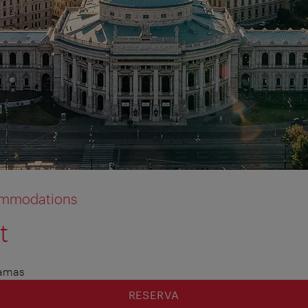
commodations
t
Camas
RESERVA