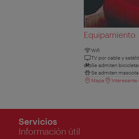
Equipamiento
Wifi
TV por cable y satéli
Se admiten bicicleta
Se admiten mascota
Mapa
Interesante
Servicios
Información útil