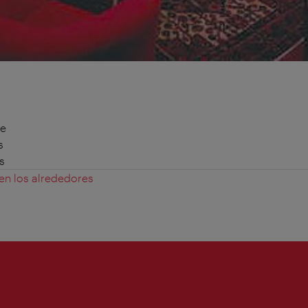
te
s
s
 en los alrededores