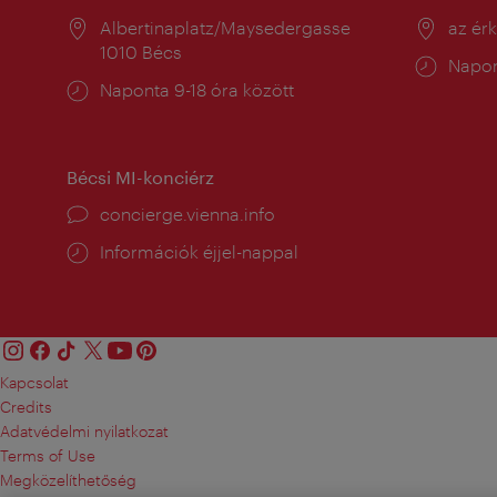
Helyszín:
Albertinaplatz/Maysedergasse
Helysz
az ér
1010 Bécs
Nyitv
Napon
Nyitva
Naponta 9-18 óra között
tartás
tartás:
Bécsi MI-konciérz
concierge.vienna.info
Információk éjjel-nappal
Kapcsolat
Credits
Adatvédelmi nyilatkozat
Terms of Use
Megközelíthetőség