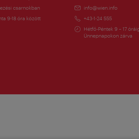
ín:
kezési csarnokban
E-
info@wien.info
mail:
a
ta 9-18 óra között
Telefon:
+43-1-24 555
:
Nyitva
Hétfő-Péntek 9 – 17 órái
tartás:
Ünnepnapokon zárva