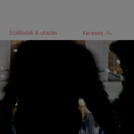
Szállodák & utazás
Keresés
KERESÉS
rképen