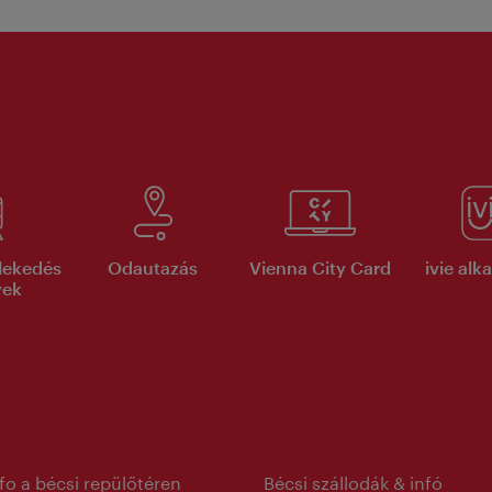
lekedés
Odautazás
Vienna City Card
ivie al
yek
nfo a bécsi repülőtéren
Bécsi szállodák & infó