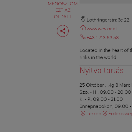
MEGOSZTOM
EZT AZ
OLDALT
Lothringerstraße 22,
Oldal
www.wev.or.at
megosztása
+43 1 713 63 53
Located in the heart of 
rinks in the world.
Nyitva tartás
25 Október ...-ig 8 Márc
Szo. - H., 09:00 - 20:00
K. - P., 09:00 - 21:00
ünnepnapokon, 09:00 -
Térkép
Érdekessé