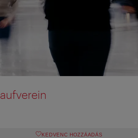
laufverein
KEDVENC HOZZÁADÁS