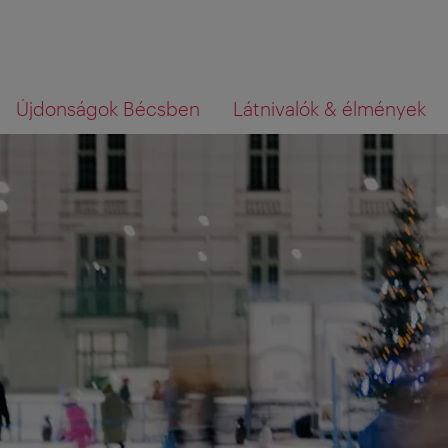
A
A
Mit
Újdonságok Bécsben
Látnivalók & élmények
navigációhoz
tartalomhoz
az,
amit
keres?