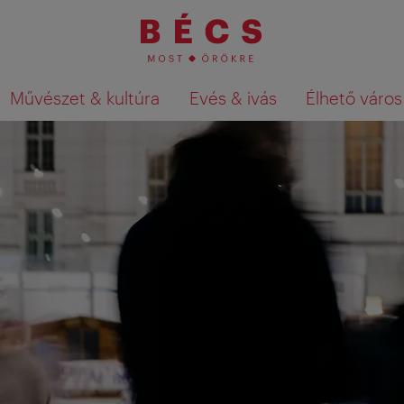
Művészet & kultúra
Evés & ivás
Élhető város
Keresési találatok megjelenítése a té