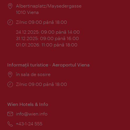
Locul:
Albertinaplatz/Maysedergasse
1010 Viena
Program:
Zilnic 09:00 până 18:00
24.12.2025: 09:00 până 14:00
31.12.2025: 09:00 până 16:00
01.01.2026: 11:00 până 18:00
Informaţii turistice - Aeroportul Viena
Locul:
în sala de sosire
Program:
Zilnic 09:00 până 18:00
Wien Hotels & Info
E-
info@wien.info
mail:
Telefon:
+43-1-24 555