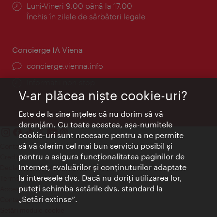
Program:
Luni-Vineri 9:00 până la 17:00
Închis în zilele de sărbători legale
Concierge IA Viena
concierge.vienna.info
Informații non-stop
V-ar plăcea nişte cookie-uri?
Este de la sine înţeles că nu dorim să vă
deranjăm. Cu toate acestea, aşa-numitele
cookie-uri sunt necesare pentru a ne permite
să vă oferim cel mai bun serviciu posibil şi
Contact
pentru a asigura funcţionalitatea paginilor de
Credits
Internet, evaluărilor şi conţinuturilor adaptate
Declaraţie privind protecţia datelor
la interesele dvs. Dacă nu doriţi utilizarea lor,
Terms of Use
puteţi schimba setările dvs. standard la
Accesibilitate
„Setări extinse“.
Contact presa
Setări module cookie