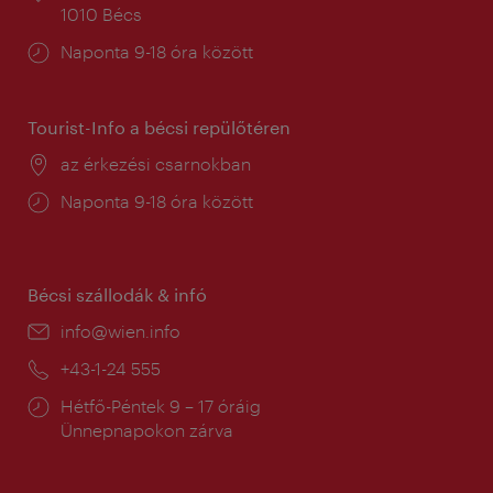
1010 Bécs
Nyitva
Naponta 9-18 óra között
tartás:
Tourist-Info a bécsi repülőtéren
Helyszín:
az érkezési csarnokban
Nyitva
Naponta 9-18 óra között
tartás:
Bécsi szállodák & infó
E-
info@wien.info
mail:
Telefon:
+43-1-24 555
Nyitva
Hétfő-Péntek 9 – 17 óráig
tartás:
Ünnepnapokon zárva