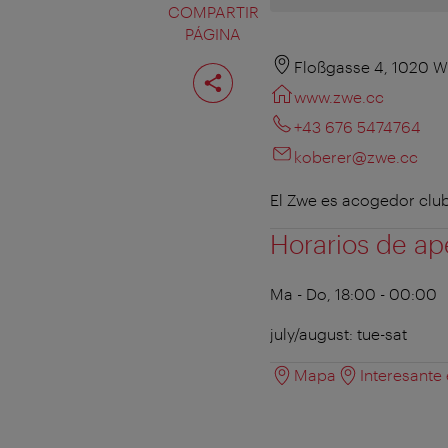
COMPARTIR
PÁGINA
Compartir
Floßgasse 4, 1020 W
página
www.zwe.cc
+43 676 5474764
koberer@zwe.cc
El Zwe es acogedor club
Horarios de ap
Ma - Do, 18:00 - 00:00
july/august: tue-sat
Mapa
Interesante