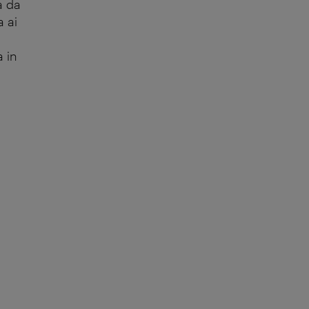
a da
a ai
a in