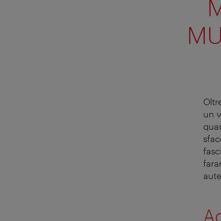
M
MU
Oltr
un v
quar
sfac
fasc
fara
aute
Ad