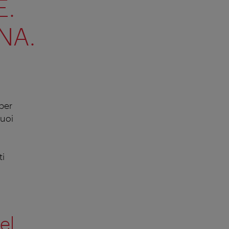
E.
NA.
per
suoi
ti
el