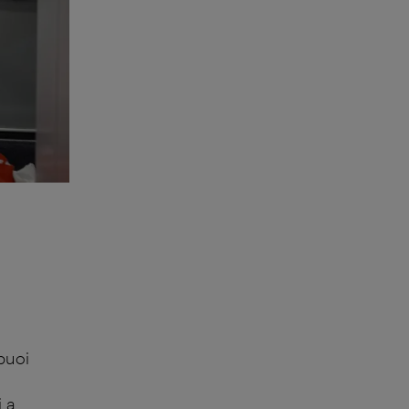
 puoi
i a