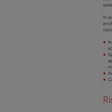
sed
In p
anch
coco
le
s
S
a
mo
A
C
Ri