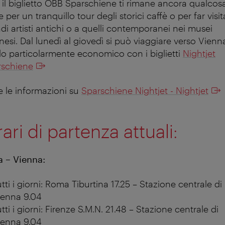
il biglietto ÖBB Sparschiene ti rimane ancora qualcos
e per un tranquillo tour degli storici caffè o per far visit
di artisti antichi o a quelli contemporanei nei musei
nesi. Dal lunedì al giovedì si può viaggiare verso Vienn
 particolarmente economico con i biglietti
Nightjet
rschiene
e le informazioni su
Sparschiene Nightjet - Nightjet
ari di partenza attuali:
ia – Vienna:
tti i giorni: Roma Tiburtina 17.25 – Stazione centrale di
ienna 9.04
tti i giorni: Firenze S.M.N. 21.48 – Stazione centrale di
ienna 9.04