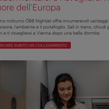
ore dell’Europa
reno notturno ÖBB Nightjet offre innumerevoli vantaggi:
ersone, l’ambiente e il portafoglio. Sali in treno, chiudi g
i e ti risveglierai a Vienna dopo una bella dormita.
RCARE SUBITO UN COLLEGAMENTO