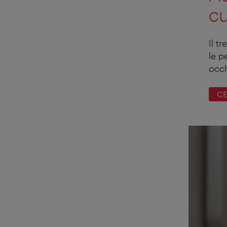
cu
Il t
le p
occh
CE