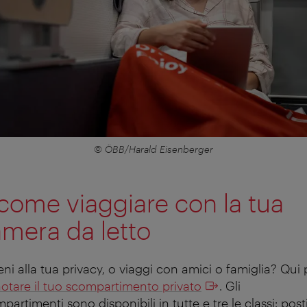
© ÖBB/Harald Eisenberger
come viaggiare con la tua
mera da letto
ieni alla tua privacy, o viaggi con amici o famiglia? Qui
otare il tuo scompartimento privato
. Gli
partimenti sono disponibili in tutte e tre le classi: post