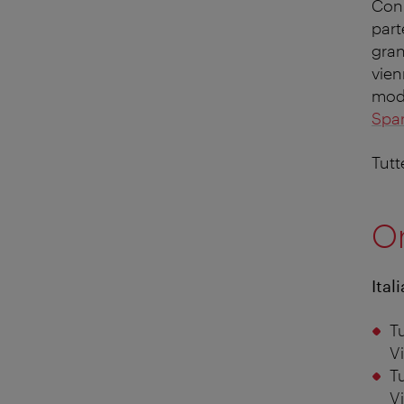
Con 
part
gran
vien
modo
Spa
Tutt
Or
Ital
Tu
V
Tu
V