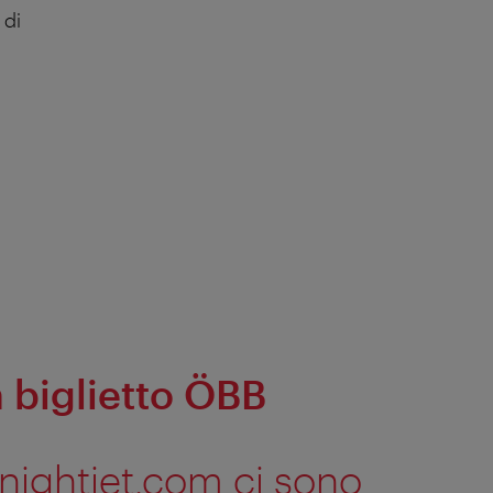
 di
 biglietto ÖBB
nightjet.com ci sono