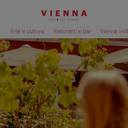
à
Arte e cultura
Ristoranti e bar
Vienna vivi
Mostra i risultati della ricerca su