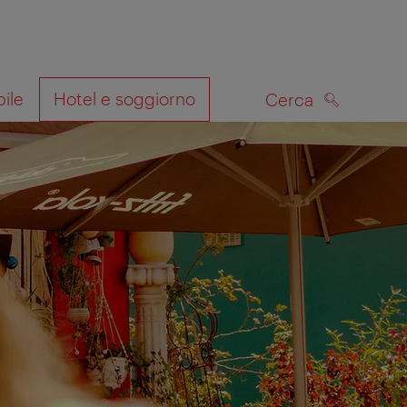
bile
Hotel e soggiorno
Cerca
CERCA
lla mappa