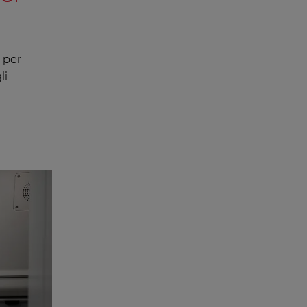
 per
li