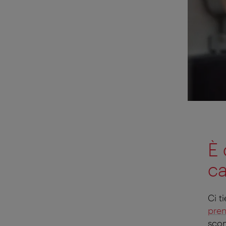
È 
ca
Ci t
pren
scom