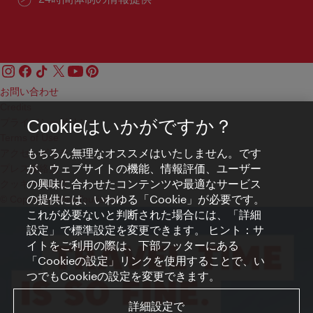
お問い合わせ
Credits
プライバシーポリシー
Cookieはいかがですか？
Terms of Use
もちろん無理なオススメはいたしません。です
アクセシビリティ
が、ウェブサイトの機能、情報評価、ユーザー
プレス連絡先
の興味に合わせたコンテンツや最適なサービス
クッキーの設定
の提供には、いわゆる「Cookie」が必要です。
© Copyright WienTourismus
これが必要ないと判断された場合には、「詳細
設定」で標準設定を変更できます。 ヒント：サ
イトをご利用の際は、下部フッターにある
「Cookieの設定」リンクを使用することで、い
つでもCookieの設定を変更できます。
詳細設定で