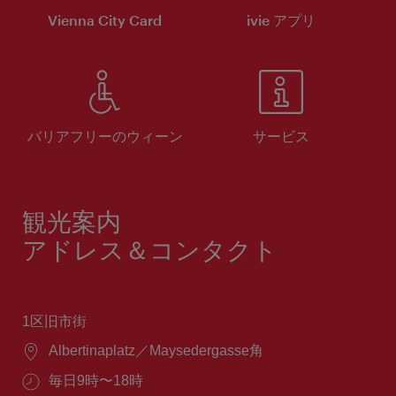
Vienna City Card
ivie アプリ
バリアフリーのウィーン
サービス
観光案内
アドレス＆コンタクト
1区旧市街
場
Albertinaplatz／Maysedergasse角
所：
営
毎日9時〜18時