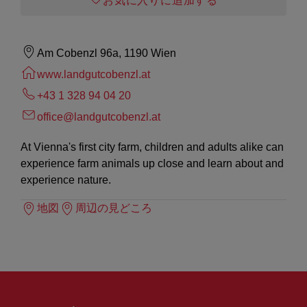
お気に入りに追加する
Am Cobenzl 96a, 1190 Wien
www.landgutcobenzl.at
+43 1 328 94 04 20
office@landgutcobenzl.at
At Vienna's first city farm, children and adults alike can
experience farm animals up close and learn about and
experience nature.
地図
周辺の見どころ