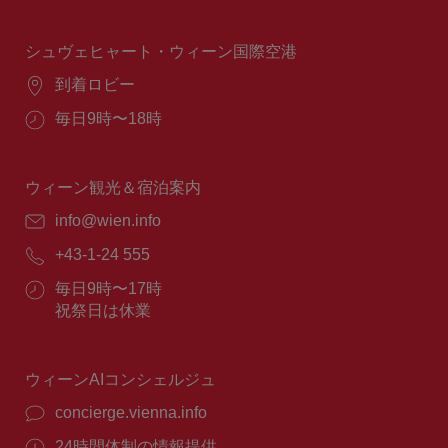
業
時
間：
シュヴェヒャート・ウィーン国際空港
場
到着ロビー
所：
営
毎日9時〜18時
業
時
間：
ウィーン観光＆宿泊案内
E
info@wien.info
メ
電
+43-1-24 555
ー
話
ル：
営
毎日9時〜17時
番
業
祝祭日は休業
号：
時
間：
ウィーンAIコンシェルジュ
concierge.vienna.info
24時間体制の情報提供