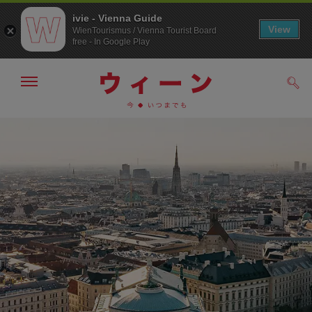
ivie - Vienna Guide
View
WienTourismus / Vienna Tourist Board
free - In Google Play
メ
検
ニ
索
ュ
メ
こ
す
ー
る
ニ
の
の
ュ
ペ
表
ー
ー
示・
非
へ
ジ
表
の
示
ト
ッ
プ
へ