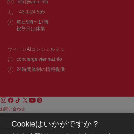
E
info@wien.info
メ
電
+43-1-24 555
ー
話
ル：
営
毎日9時〜17時
番
業
祝祭日は休業
号：
時
間：
ウィーンAIコンシェルジュ
concierge.vienna.info
24時間体制の情報提供
お問い合わせ
Credits
プライバシーポリシー
Cookieはいかがですか？
Terms of Use