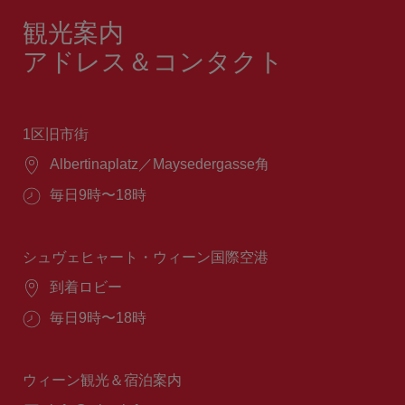
観光案内
アドレス＆コンタクト
1区旧市街
場
Albertinaplatz／Maysedergasse角
所：
営
毎日9時〜18時
業
時
間：
シュヴェヒャート・ウィーン国際空港
場
到着ロビー
所：
営
毎日9時〜18時
業
時
間：
ウィーン観光＆宿泊案内