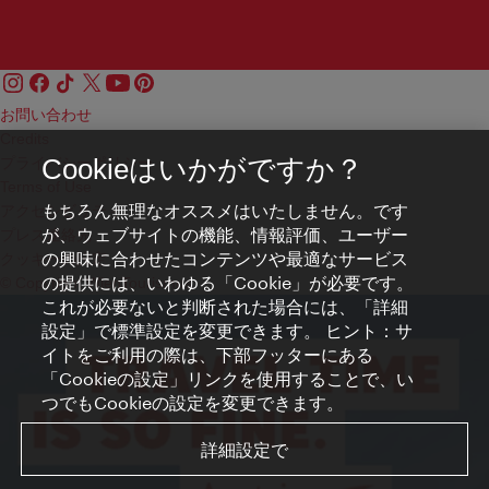
お問い合わせ
Credits
プライバシーポリシー
Cookieはいかがですか？
Terms of Use
もちろん無理なオススメはいたしません。です
アクセシビリティ
が、ウェブサイトの機能、情報評価、ユーザー
プレス連絡先
の興味に合わせたコンテンツや最適なサービス
クッキーの設定
の提供には、いわゆる「Cookie」が必要です。
© Copyright WienTourismus
これが必要ないと判断された場合には、「詳細
設定」で標準設定を変更できます。 ヒント：サ
イトをご利用の際は、下部フッターにある
「Cookieの設定」リンクを使用することで、い
つでもCookieの設定を変更できます。
詳細設定で