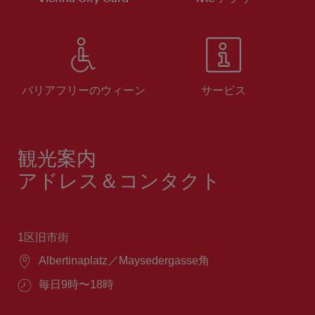
バリアフリーのウィーン
サービス
観光案内
アドレス＆コンタクト
1区旧市街
場
Albertinaplatz／Maysedergasse角
所：
営
毎日9時〜18時
業