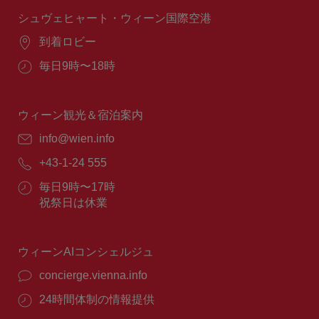
時
間：
シュヴェヒャート・ウィーン国際空港
場
到着ロビー
所：
営
毎日9時〜18時
業
時
間：
ウィーン観光＆宿泊案内
E
info@wien.info
メ
電
+43-1-24 555
ー
話
ル：
営
毎日9時〜17時
番
業
祝祭日は休業
号：
時
間：
ウィーンAIコンシェルジュ
concierge.vienna.info
24時間体制の情報提供