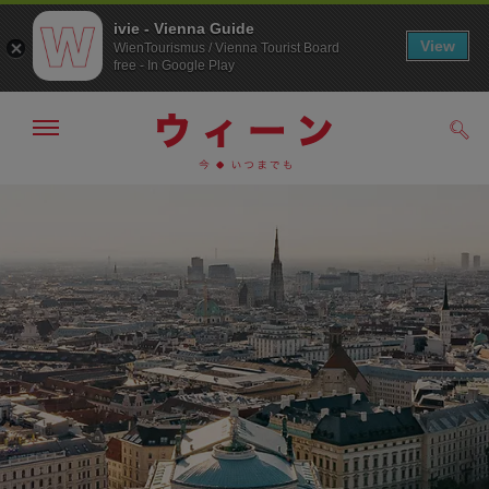
ivie - Vienna Guide
View
WienTourismus / Vienna Tourist Board
free - In Google Play
メ
検
ニ
索
ュ
メ
こ
す
ー
る
ニ
の
の
ュ
ペ
表
ー
ー
示・
非
へ
ジ
表
の
示
ト
ッ
プ
へ