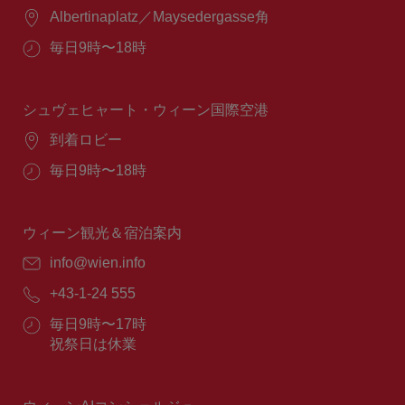
場
Albertinaplatz／Maysedergasse角
所：
営
毎日9時〜18時
業
時
間：
シュヴェヒャート・ウィーン国際空港
場
到着ロビー
所：
営
毎日9時〜18時
業
時
間：
ウィーン観光＆宿泊案内
E
info@wien.info
メ
電
+43-1-24 555
ー
話
ル：
営
毎日9時〜17時
番
業
祝祭日は休業
号：
時
間：