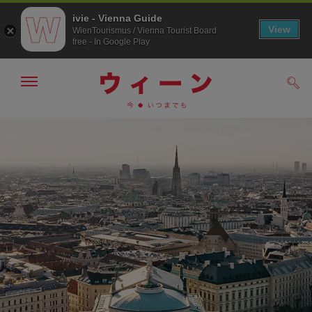
ivie - Vienna Guide
View
WienTourismus / Vienna Tourist Board
free - In Google Play
メ
検
ニ
索
ュ
メ
こ
す
ー
る
ニ
の
の
ュ
ペ
表
ー
ー
示・
非
へ
ジ
表
の
示
ト
ッ
プ
へ