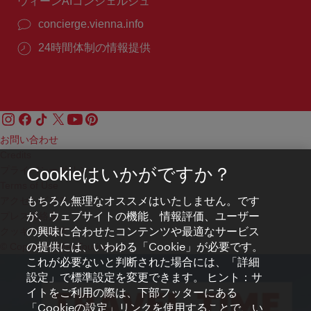
ウィーンAIコンシェルジュ
concierge.vienna.info
24時間体制の情報提供
お問い合わせ
Credits
プライバシーポリシー
Cookieはいかがですか？
Terms of Use
もちろん無理なオススメはいたしません。です
アクセシビリティ
が、ウェブサイトの機能、情報評価、ユーザー
プレス連絡先
の興味に合わせたコンテンツや最適なサービス
クッキーの設定
の提供には、いわゆる「Cookie」が必要です。
© Copyright WienTourismus
これが必要ないと判断された場合には、「詳細
設定」で標準設定を変更できます。 ヒント：サ
イトをご利用の際は、下部フッターにある
「Cookieの設定」リンクを使用することで、い