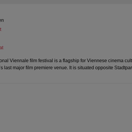
en
t
at
onal Viennale film festival is a flagship for Viennese cinema c
 last major film premiere venue. It is situated opposite Stadtpa