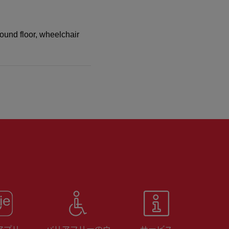
round floor, wheelchair
 アプリ
バリアフリーのウ
サービス