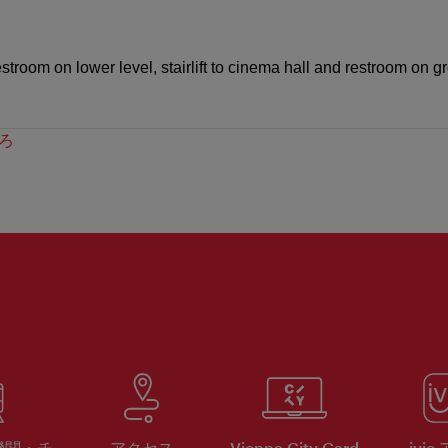
troom on lower level, stairlift to cinema hall and restroom on g
ろ
機関・チ
アクセス
Vienna City Card
ivie