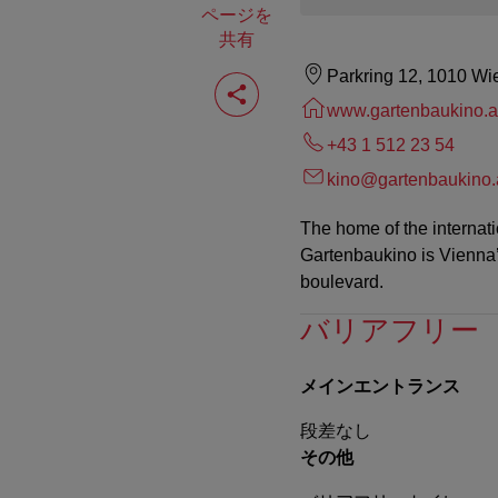
ページを
共有
ペ
Parkring 12, 1010 Wi
ー
www.gartenbaukino.a
ジ
を
+43 1 512 23 54
共
有
kino@gartenbaukino.
す
る
The home of the internati
Gartenbaukino is Vienna’s
boulevard.
バリアフリー
メインエントランス
段差なし
その他