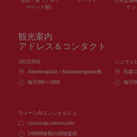
ァベット順）
ケッ
観光案内
アドレス＆コンタクト
1区旧市街
シュヴェ
場
Albertinaplatz／Maysedergasse角
場
到着
所：
所：
営
毎日9時〜18時
営
毎日9
業
業
時
時
間：
間：
ウィーンAIコンシェルジュ
concierge.vienna.info
24時間体制の情報提供