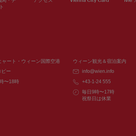
ト
ヒャート・ウィーン国際空港
ウィーン観光＆宿泊案内
ロビー
E
info@wien.info
メ
時〜18時
電
+43-1-24 555
ー
話
ル：
営
毎日9時〜17時
番
業
祝祭日は休業
号：
時
間：